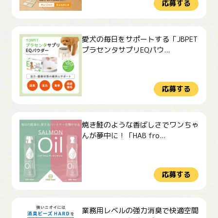
応募する
愛犬の毎日をサポートする「JBPET
プラセンタサプリEQパウ...
応募する
焼き鮭のような香ばしさでワンちゃ
んが夢中に！「HAB fro...
応募する
業務用レベルの強力消臭で快適空間