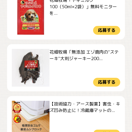
花畑牧場「ヤギミルク
100（50ml×2袋）」無料モニター
を...
応募する
花畑牧場「無添加 エゾ鹿肉の"ステ
ーキ"大判ジャーキー200...
応募する
【技術協力・アース製薬】害虫・キ
ズ凹み防止に！冷蔵庫マットの...