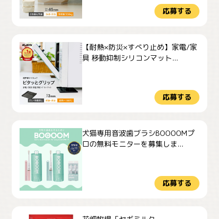
応募する
【耐熱×防災×すべり止め】家電/家
具 移動抑制シリコンマット...
応募する
犬猫専用音波歯ブラシBOOOOMプ
ロの無料モニターを募集しま...
応募する