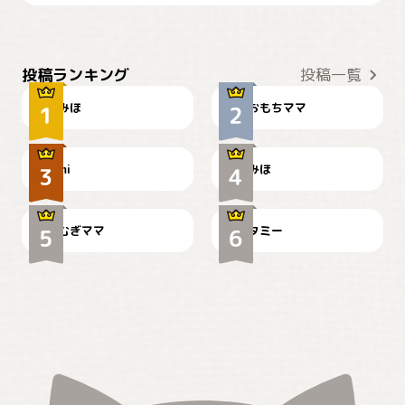
おやつありますか？
今朝のおさんぽ
投稿ランキング
投稿一覧
みほ
おもちママ
可愛い？
見てるぞぉ
ドーベルマンのお友達邸に
mi
みほ
🌻とむぎ！
て
むぎママ
タミー