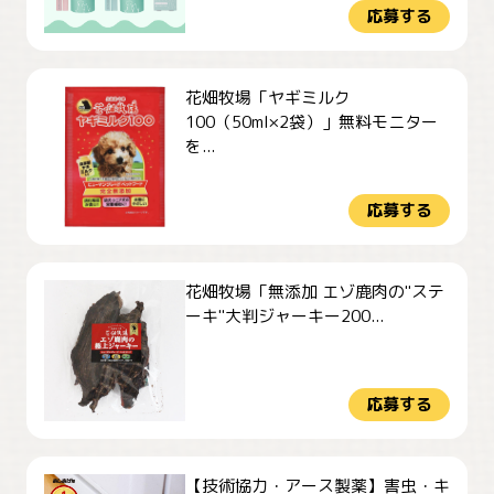
応募する
花畑牧場「ヤギミルク
100（50ml×2袋）」無料モニター
を...
応募する
花畑牧場「無添加 エゾ鹿肉の"ステ
ーキ"大判ジャーキー200...
応募する
【技術協力・アース製薬】害虫・キ