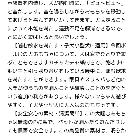
声装置を内装し、犬が噛む時に、「ピュ～ピュ～」
と音がします。音を鳴らしながらおもちゃを移動し
てあげると喜んで追いかけてきます。犬は走ること
によって本能を満たし運動不足を解消できるので、
とにかく遊ばせると良いでしょう。
・【噛む欲求を満たす・子犬小型犬に適用】今回ボ
ール形の犬おもちゃについて、犬は家でひとりで遊
ぶこともできますカチャカチャ紙付きで、飽きずに
飼い主と引っ張り合いをしている最中に、噛む欲求
を満たすことができます。家具やスリッパなど他の
人間が使うものを噛んことや破壊しことのを防ぐと
いう追加の利点があります。様々なワンちゃん遊び
やすく、子犬や小型犬に大人気のおもちゃです。
・【安全安心の素材・清潔簡単】この犬噛むおもち
ゃは無毒のPVC製で、ペットが噛んだり遊んだりし
ても無害で安全です。この高品質の素材は、滑らか