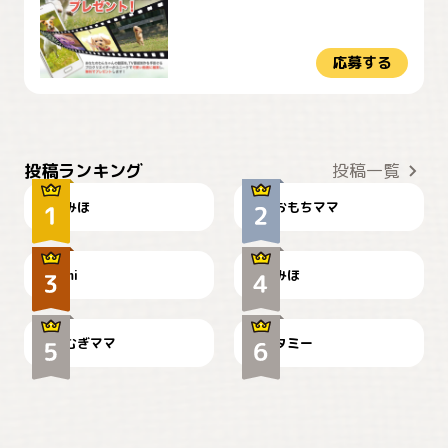
応募する
おやつありますか？
今朝のおさんぽ
投稿ランキング
投稿一覧
みほ
おもちママ
可愛い？
見てるぞぉ
ドーベルマンのお友達邸に
mi
みほ
🌻とむぎ！
て
むぎママ
タミー