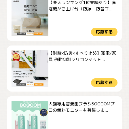
【楽天ランキング1位実績あり】洗
濯機かさ上げ台（防振・防音ゴ...
応募する
【耐熱×防災×すべり止め】家電/家
具 移動抑制シリコンマット...
応募する
犬猫専用音波歯ブラシBOOOOMプ
ロの無料モニターを募集しま...