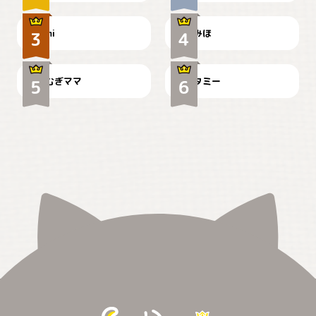
ドーベルマンのお友達邸に
mi
みほ
🌻とむぎ！
て
むぎママ
タミー