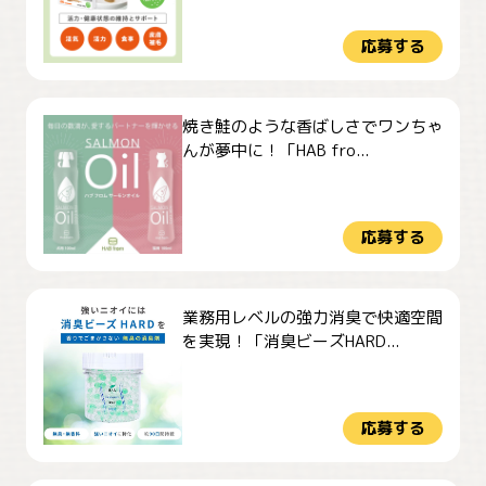
応募する
焼き鮭のような香ばしさでワンちゃ
んが夢中に！「HAB fro...
応募する
業務用レベルの強力消臭で快適空間
を実現！「消臭ビーズHARD...
応募する