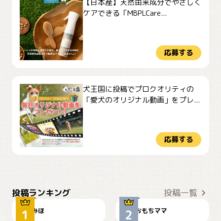
【日本産】天然由来成分でやさしく
ケアできる「MBPLCare...
応募する
犬王国に投稿でプロクオリティの
「愛犬のオリジナル動画」をプレ...
応募する
おやつありますか？
今朝のおさんぽ
投稿ランキング
投稿一覧
みほ
おもちママ
可愛い？
見てるぞぉ