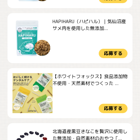
HAPIHARU（ハピハル）｜気仙沼産
サメ肉を使用した無添加...
応募する
【ホワイトフォックス】食品添加物
不使用・天然素材でつくった ...
応募する
北海道産黒豆きなこを贅沢に使用し
た無添加・自然素材のおやつ「...