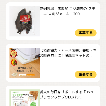
花畑牧場「無添加 エゾ鹿肉の"ステ
ーキ"大判ジャーキー200...
応募する
【技術協力・アース製薬】害虫・キ
ズ凹み防止に！冷蔵庫マットの...
応募する
愛犬の毎日をサポートする「JBPET
プラセンタサプリEQパウ...