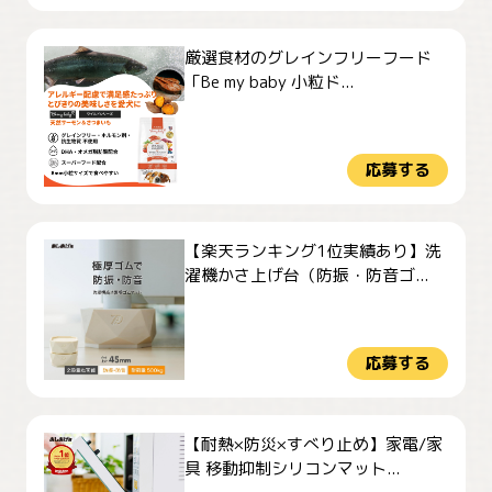
厳選食材のグレインフリーフード
「Be my baby 小粒ド...
応募する
【楽天ランキング1位実績あり】洗
濯機かさ上げ台（防振・防音ゴ...
応募する
【耐熱×防災×すべり止め】家電/家
具 移動抑制シリコンマット...