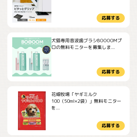
応募する
犬猫専用音波歯ブラシBOOOOMプ
ロの無料モニターを募集しま...
応募する
花畑牧場「ヤギミルク
100（50ml×2袋）」無料モニター
を...
応募する