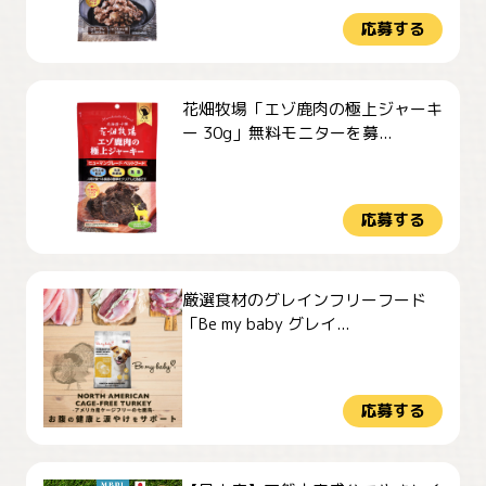
応募する
花畑牧場「エゾ鹿肉の極上ジャーキ
ー 30g」無料モニターを募...
応募する
厳選食材のグレインフリーフード
「Be my baby グレイ...
応募する