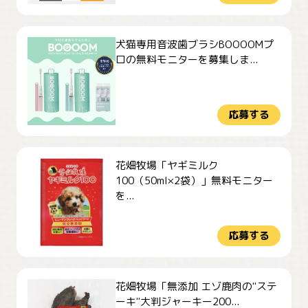
犬猫専用音波歯ブラシBOOOOMプ
ロの無料モニターを募集しま...
応募する
花畑牧場「ヤギミルク
100（50ml×2袋）」無料モニター
を...
応募する
花畑牧場「無添加 エゾ鹿肉の"ステ
ーキ"大判ジャーキー200...