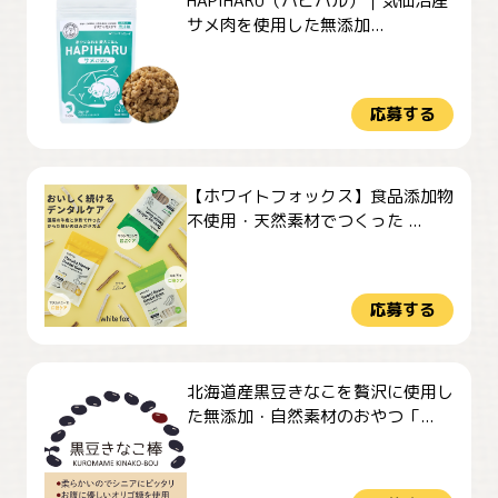
HAPIHARU（ハピハル）｜気仙沼産
サメ肉を使用した無添加...
応募する
【ホワイトフォックス】食品添加物
不使用・天然素材でつくった ...
応募する
北海道産黒豆きなこを贅沢に使用し
た無添加・自然素材のおやつ「...