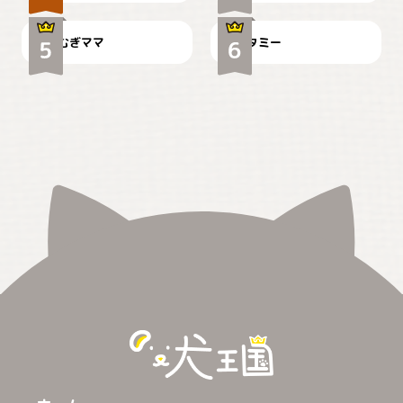
むぎママ
タミー