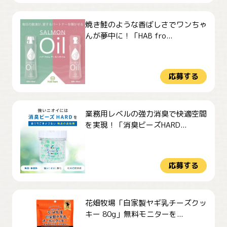
焼き鮭のような香ばしさでワンちゃ
んが夢中に！「HAB fro...
応募する
業務用レベルの強力消臭で快適空間
を実現！「消臭ビーズHARD...
応募する
花畑牧場「自家製ヤギ乳チーズクッ
キー 80g」無料モニターを...