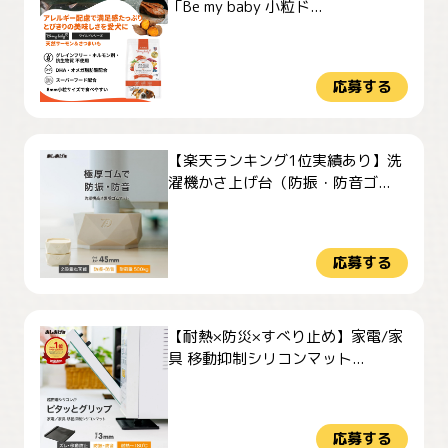
「Be my baby 小粒ド...
応募する
【楽天ランキング1位実績あり】洗
濯機かさ上げ台（防振・防音ゴ...
応募する
【耐熱×防災×すべり止め】家電/家
具 移動抑制シリコンマット...
応募する