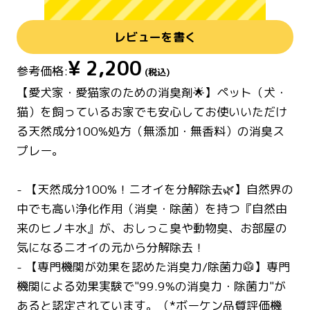
レビューを書く
¥
2,200
参考価格:
(税込)
【愛犬家・愛猫家のための消臭剤🌟】ペット（犬・
猫）を飼っているお家でも安心してお使いいただけ
る天然成分100%処方（無添加・無香料）の消臭ス
プレー。
- 【天然成分100%！ニオイを分解除去🌿】自然界の
中でも高い浄化作用（消臭・除菌）を持つ『自然由
来のヒノキ水』が、おしっこ臭や動物臭、お部屋の
気になるニオイの元から分解除去！
- 【専門機関が効果を認めた消臭力/除菌力🥼】専門
機関による効果実験で"99.9%の消臭力・除菌力"が
あると認定されています。（*ボーケン品質評価機