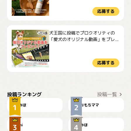
応募する
犬王国に投稿でプロクオリティの
「愛犬のオリジナル動画」をプレ...
応募する
おやつありますか？
今朝のおさんぽ
投稿ランキング
投稿一覧
みほ
おもちママ
可愛い？
見てるぞぉ
ドーベルマンのお友達邸に
mi
みほ
🌻とむぎ！
て