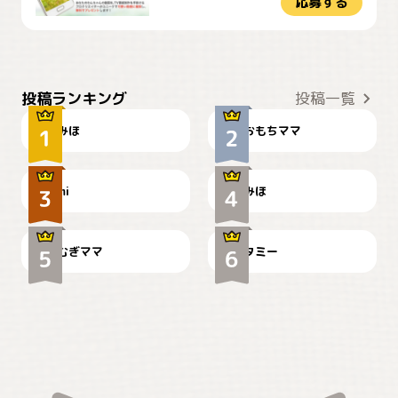
応募する
おやつありますか？
今朝のおさんぽ
投稿ランキング
投稿一覧
みほ
おもちママ
可愛い？
見てるぞぉ
ドーベルマンのお友達邸に
mi
みほ
🌻とむぎ！
て
むぎママ
タミー