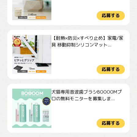
応募する
【耐熱×防災×すべり止め】家電/家
具 移動抑制シリコンマット...
応募する
犬猫専用音波歯ブラシBOOOOMプ
ロの無料モニターを募集しま...
応募する