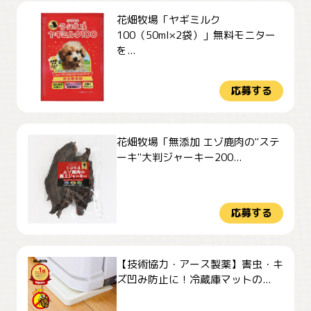
花畑牧場「ヤギミルク
100（50ml×2袋）」無料モニター
を...
応募する
花畑牧場「無添加 エゾ鹿肉の"ステ
ーキ"大判ジャーキー200...
応募する
【技術協力・アース製薬】害虫・キ
ズ凹み防止に！冷蔵庫マットの...