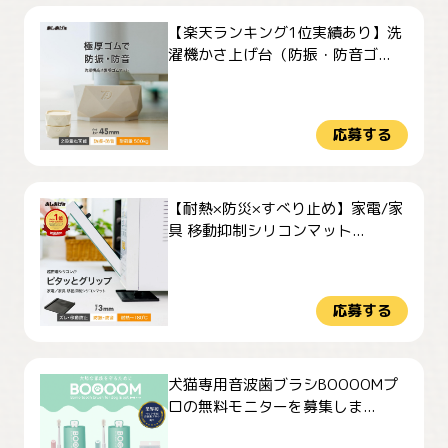
【楽天ランキング1位実績あり】洗
濯機かさ上げ台（防振・防音ゴ...
応募する
【耐熱×防災×すべり止め】家電/家
具 移動抑制シリコンマット...
応募する
犬猫専用音波歯ブラシBOOOOMプ
ロの無料モニターを募集しま...