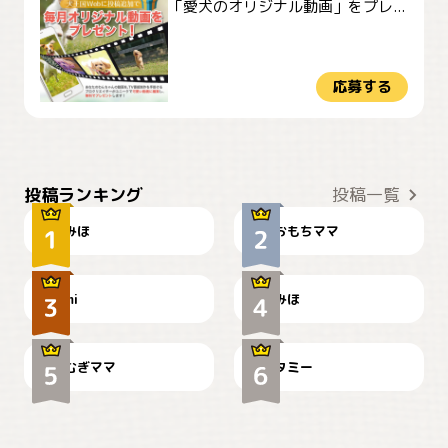
「愛犬のオリジナル動画」をプレ...
応募する
おやつありますか？
今朝のおさんぽ
投稿ランキング
投稿一覧
みほ
おもちママ
可愛い？
見てるぞぉ
ドーベルマンのお友達邸に
mi
みほ
🌻とむぎ！
て
むぎママ
タミー