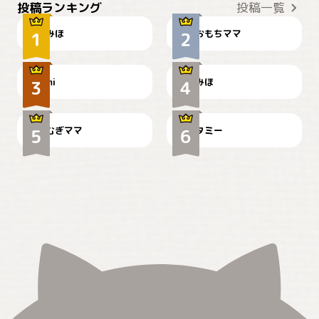
投稿ランキング
投稿一覧
みほ
おもちママ
可愛い？
見てるぞぉ
ドーベルマンのお友達邸に
mi
みほ
🌻とむぎ！
て
むぎママ
タミー