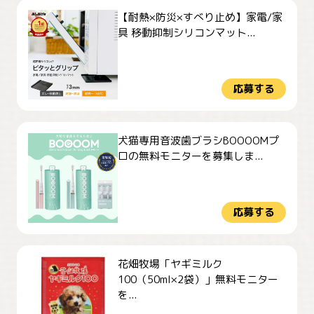
【耐熱×防災×すべり止め】家電/家
具 移動抑制シリコンマット...
応募する
犬猫専用音波歯ブラシBOOOOMプ
ロの無料モニターを募集しま...
応募する
花畑牧場「ヤギミルク
100（50ml×2袋）」無料モニター
を...