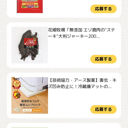
応募する
花畑牧場「無添加 エゾ鹿肉の"ステ
ーキ"大判ジャーキー200...
応募する
【技術協力・アース製薬】害虫・キ
ズ凹み防止に！冷蔵庫マットの...
応募する