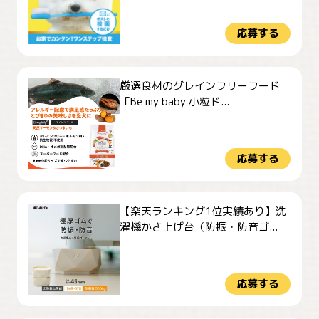
応募する
厳選食材のグレインフリーフード
「Be my baby 小粒ド...
応募する
【楽天ランキング1位実績あり】洗
濯機かさ上げ台（防振・防音ゴ...
応募する