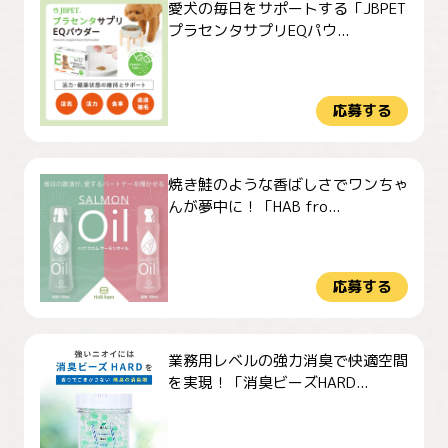
愛犬の毎日をサポートする「JBPET
プラセンタサプリEQパウ...
応募する
焼き鮭のような香ばしさでワンちゃ
んが夢中に！「HAB fro...
応募する
業務用レベルの強力消臭で快適空間
を実現！「消臭ビーズHARD...