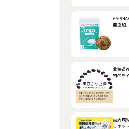
HAPI
無添加..
北海道
材のおや
歯周病
クキット「