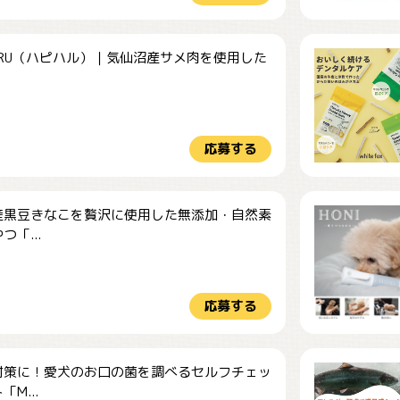
HARU（ハピハル）｜気仙沼産サメ肉を使用した
.
応募する
産黒豆きなこを贅沢に使用した無添加・自然素
つ「...
応募する
対策に！愛犬のお口の菌を調べるセルフチェッ
M...