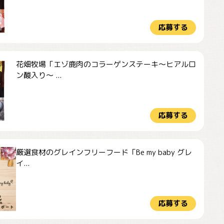
応募する
花畑牧場「エゾ鹿肉のコラーゲンステーキ～ヒアルロ
ン酸入り～ ...
応募する
厳選食材のグレインフリーフード「Be my baby グレ
イ...
応募する