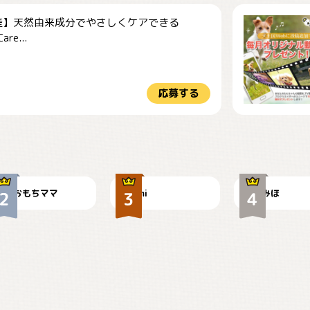
産】天然由来成分でやさしくケアできる
re...
応募する
今朝のおさんぽ
可愛い？
見てるぞぉ
おもちママ
mi
みほ