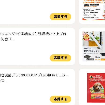
応募する
ランキング1位実績あり】洗濯機かさ上げ台
防音ゴ...
応募する
音波歯ブラシBOOOOMプロの無料モニター
...
応募する