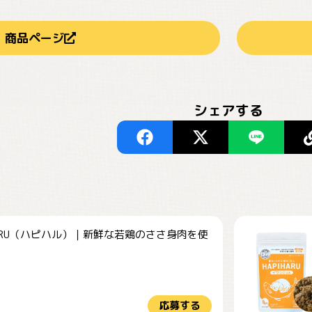
商品ページ
シェアする
HARU（ハピハル）｜新鮮な若鶏のささ身肉を使
.
応募する