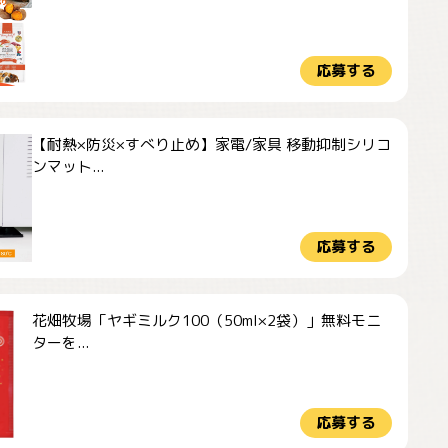
応募する
【耐熱×防災×すべり止め】家電/家具 移動抑制シリコ
ンマット...
応募する
花畑牧場「ヤギミルク100（50ml×2袋）」無料モニ
ターを...
応募する