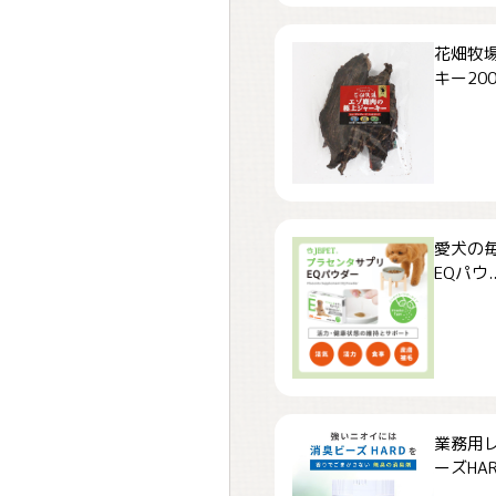
花畑牧場
キー200.
愛犬の毎
EQパウ..
業務用
ーズHARD