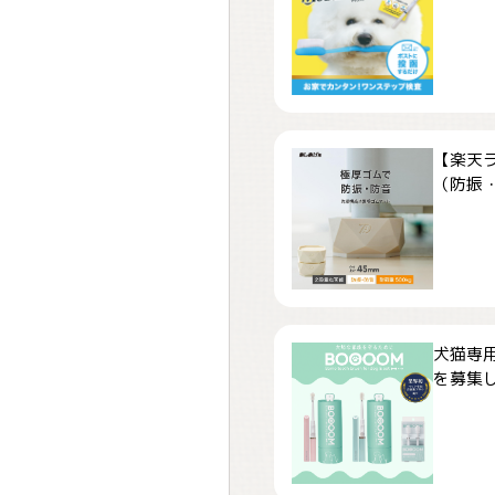
【楽天
（防振・
犬猫専用
を募集しま