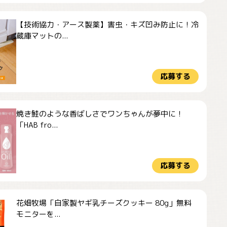
【技術協力・アース製薬】害虫・キズ凹み防止に！冷
蔵庫マットの...
応募する
焼き鮭のような香ばしさでワンちゃんが夢中に！
「HAB fro...
応募する
花畑牧場「自家製ヤギ乳チーズクッキー 80g」無料
モニターを...