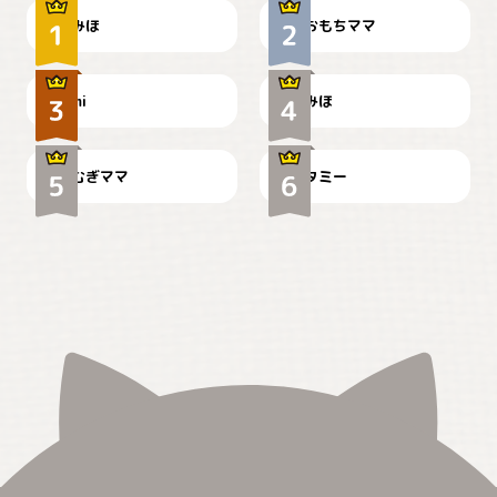
みほ
おもちママ
可愛い？
見てるぞぉ
ドーベルマンのお友達邸に
mi
みほ
🌻とむぎ！
て
むぎママ
タミー