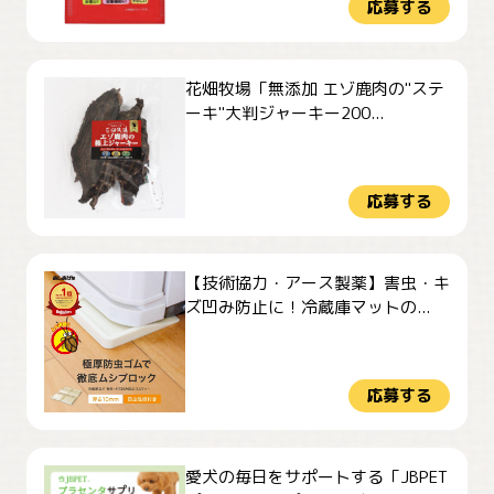
応募する
花畑牧場「無添加 エゾ鹿肉の"ステ
ーキ"大判ジャーキー200...
応募する
【技術協力・アース製薬】害虫・キ
ズ凹み防止に！冷蔵庫マットの...
応募する
愛犬の毎日をサポートする「JBPET