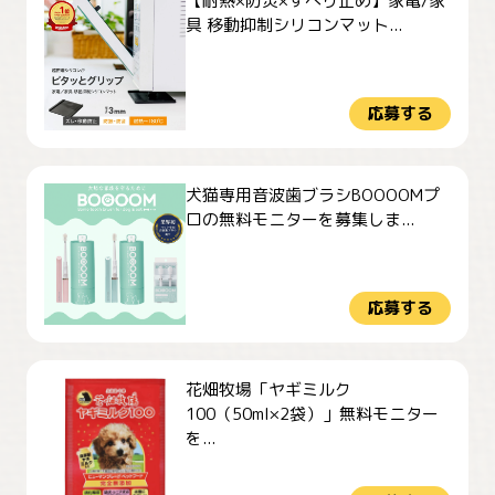
【耐熱×防災×すべり止め】家電/家
具 移動抑制シリコンマット...
応募する
犬猫専用音波歯ブラシBOOOOMプ
ロの無料モニターを募集しま...
応募する
花畑牧場「ヤギミルク
100（50ml×2袋）」無料モニター
を...