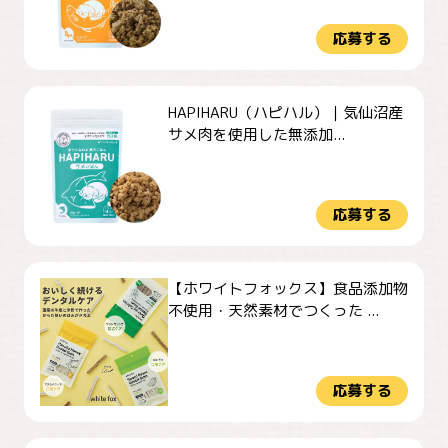
応募する
HAPIHARU（ハピハル）｜気仙沼産
サメ肉を使用した無添加...
応募する
【ホワイトフォックス】食品添加物
不使用・天然素材でつくった ...
応募する