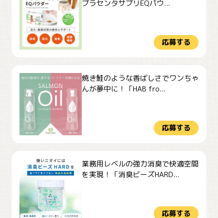
プラセンタサプリEQパウ...
応募する
焼き鮭のような香ばしさでワンちゃ
んが夢中に！「HAB fro...
応募する
業務用レベルの強力消臭で快適空間
を実現！「消臭ビーズHARD...
応募する