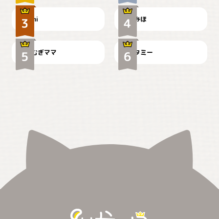
ドーベルマンのお友達邸に
mi
みほ
🌻とむぎ！
て
むぎママ
タミー