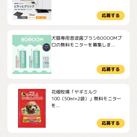
応募する
犬猫専用音波歯ブラシBOOOOMプ
ロの無料モニターを募集しま...
応募する
花畑牧場「ヤギミルク
100（50ml×2袋）」無料モニター
を...
応募する