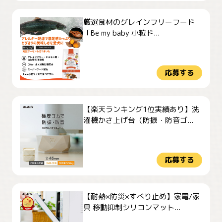
厳選食材のグレインフリーフード
「Be my baby 小粒ド...
応募する
【楽天ランキング1位実績あり】洗
濯機かさ上げ台（防振・防音ゴ...
応募する
【耐熱×防災×すべり止め】家電/家
具 移動抑制シリコンマット...