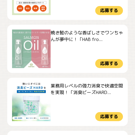
応募する
焼き鮭のような香ばしさでワンちゃ
んが夢中に！「HAB fro...
応募する
業務用レベルの強力消臭で快適空間
を実現！「消臭ビーズHARD...
応募する