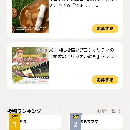
ケアできる「MBPLCare...
応募する
犬王国に投稿でプロクオリティの
「愛犬のオリジナル動画」をプレ...
応募する
おやつありますか？
今朝のおさんぽ
投稿ランキング
投稿一覧
みほ
おもちママ
可愛い？
見てるぞぉ