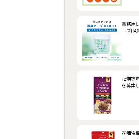
業務用
ーズHARD
花畑牧場
を募集しま
花畑牧場