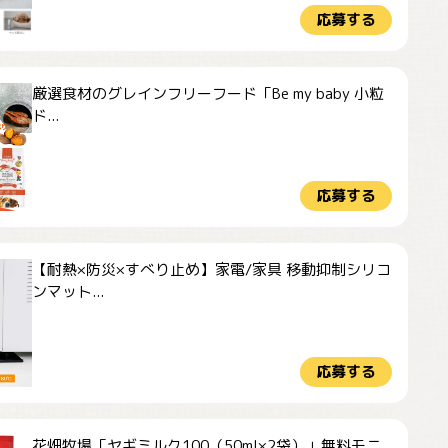
応募する
厳選食材のグレインフリーフード「Be my baby 小粒
ド...
応募する
【耐熱×防災×すべり止め】家電/家具 移動抑制シリコ
ンマット...
応募する
花畑牧場「ヤギミルク100（50ml×2袋）」無料モニ