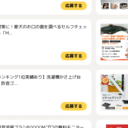
応募する
対策に！愛犬のお口の菌を調べるセルフチェッ
M...
応募する
ランキング1位実績あり】洗濯機かさ上げ台
防音ゴ...
応募する
音波歯ブラシBOOOOMプロの無料モニター