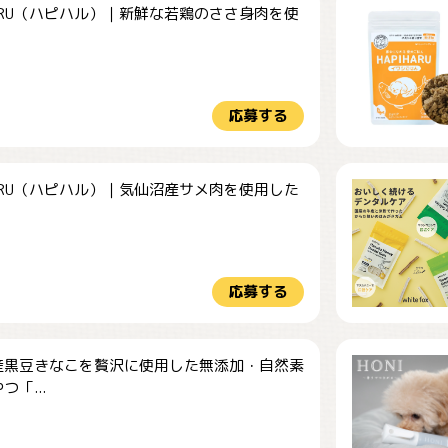
HARU（ハピハル）｜新鮮な若鶏のささ身肉を使
.
応募する
HARU（ハピハル）｜気仙沼産サメ肉を使用した
.
応募する
産黒豆きなこを贅沢に使用した無添加・自然素
つ「...