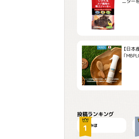
ニターを募
【日本
「MBPLCa
おやつありますか？
投稿ランキング
みほ