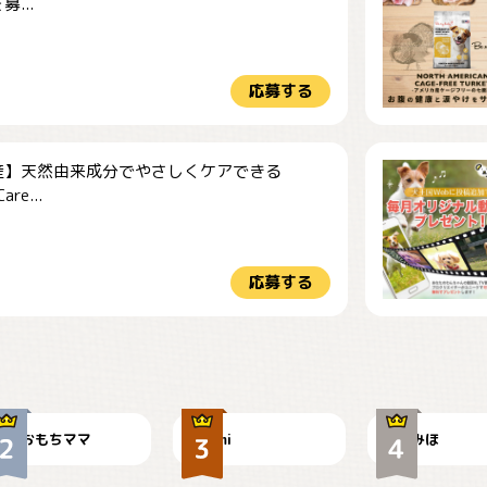
...
応募する
産】天然由来成分でやさしくケアできる
re...
応募する
今朝のおさんぽ
可愛い？
見てるぞぉ
おもちママ
mi
みほ