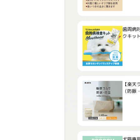
歯周病
クキット「
【楽天
（防振・
犬猫専用