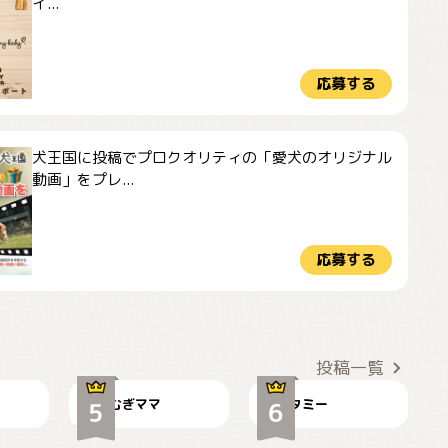
イ...
応募する
犬王国に投稿でプロクオリティの「愛犬のオリジナル
動画」をプレ...
応募する
ドーベルマンのお友
🌻とむぎ！
達邸にて
投稿一覧
むぎママ
タミー