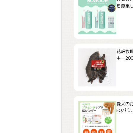
を募集しま
花畑牧場
キー200.
愛犬の毎
EQパウ..