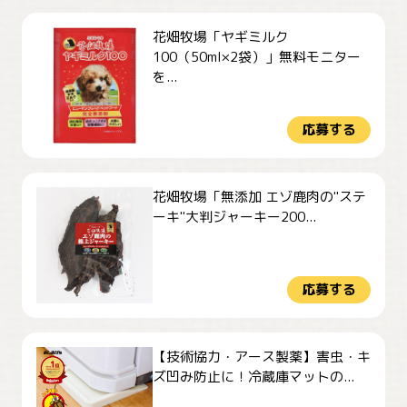
花畑牧場「ヤギミルク
100（50ml×2袋）」無料モニター
を...
応募する
花畑牧場「無添加 エゾ鹿肉の"ステ
ーキ"大判ジャーキー200...
応募する
【技術協力・アース製薬】害虫・キ
ズ凹み防止に！冷蔵庫マットの...