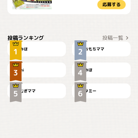
応募する
おやつありますか？
今朝のおさんぽ
投稿ランキング
投稿一覧
みほ
おもちママ
可愛い？
見てるぞぉ
ドーベルマンのお友達邸に
mi
みほ
🌻とむぎ！
て
むぎママ
タミー