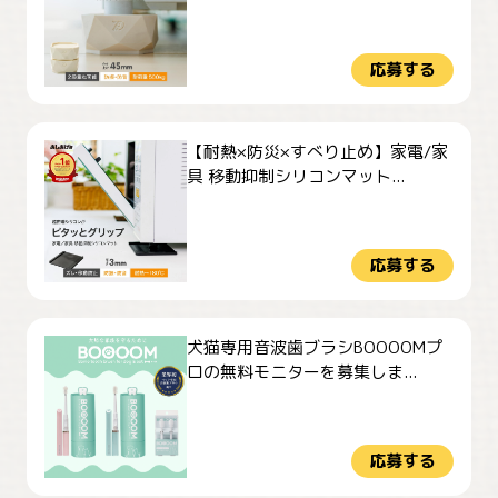
応募する
【耐熱×防災×すべり止め】家電/家
具 移動抑制シリコンマット...
応募する
犬猫専用音波歯ブラシBOOOOMプ
ロの無料モニターを募集しま...
応募する