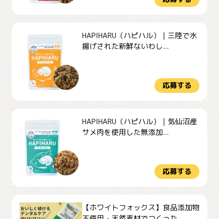
HAPIHARU（ハピハル）｜三陸で水
揚げされた新鮮ないわし...
応募する
HAPIHARU（ハピハル）｜気仙沼産
サメ肉を使用した無添加...
応募する
【ホワイトフォックス】食品添加物
不使用・天然素材でつくった ...