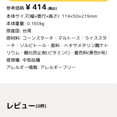
¥
414
参考価格:
(税込)
本体サイズ(幅×奥行×高さ): 114×50×219mm
本体重量: 0.160kg
原産国: 台湾
原材料: コーンスターチ・マルトース・ライススタ
ーチ・ソルビトール・香料・ヘキサメタリン酸ナト
リウム・酸化防止剤(ビタミンC)・着色料(黄色6号)
推奨種: 中型品種
アレルギー情報: アレルギーフリー
レビュー
(
0
件)