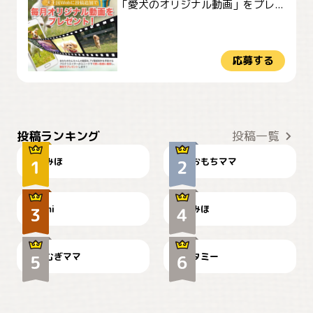
「愛犬のオリジナル動画」をプレ...
応募する
おやつありますか？
今朝のおさんぽ
投稿ランキング
投稿一覧
みほ
おもちママ
可愛い？
見てるぞぉ
ドーベルマンのお友達邸に
mi
みほ
🌻とむぎ！
て
むぎママ
タミー