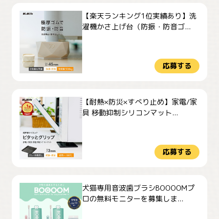
【楽天ランキング1位実績あり】洗
濯機かさ上げ台（防振・防音ゴ...
応募する
【耐熱×防災×すべり止め】家電/家
具 移動抑制シリコンマット...
応募する
犬猫専用音波歯ブラシBOOOOMプ
ロの無料モニターを募集しま...