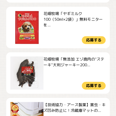
花畑牧場「ヤギミルク
100（50ml×2袋）」無料モニター
を...
応募する
花畑牧場「無添加 エゾ鹿肉の"ステ
ーキ"大判ジャーキー200...
応募する
【技術協力・アース製薬】害虫・キ
ズ凹み防止に！冷蔵庫マットの...