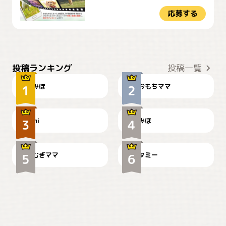
応募する
おやつありますか？
今朝のおさんぽ
投稿ランキング
投稿一覧
みほ
おもちママ
可愛い？
見てるぞぉ
ドーベルマンのお友達邸に
mi
みほ
🌻とむぎ！
て
むぎママ
タミー