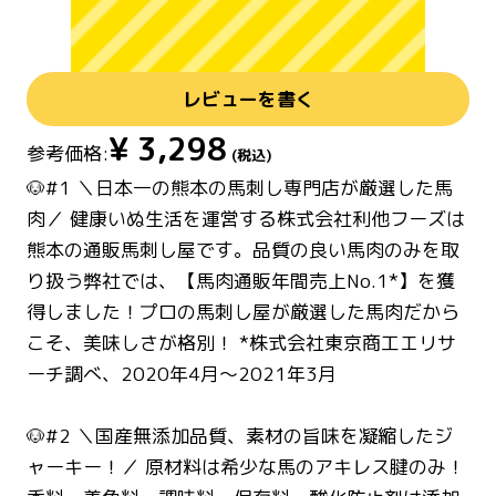
レビューを書く
¥
3,298
参考価格:
(税込)
🐶#1 ＼日本一の熊本の馬刺し専門店が厳選した馬
肉／ 健康いぬ生活を運営する株式会社利他フーズは
熊本の通販馬刺し屋です。品質の良い馬肉のみを取
り扱う弊社では、【馬肉通販年間売上No.1*】を獲
得しました！プロの馬刺し屋が厳選した馬肉だから
こそ、美味しさが格別！ *株式会社東京商工エリサ
ーチ調べ、2020年4月～2021年3月
🐶#2 ＼国産無添加品質、素材の旨味を凝縮したジ
ャーキー！／ 原材料は希少な馬のアキレス腱のみ！