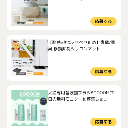
応募する
【耐熱×防災×すべり止め】家電/家
具 移動抑制シリコンマット...
応募する
犬猫専用音波歯ブラシBOOOOMプ
ロの無料モニターを募集しま...
応募する