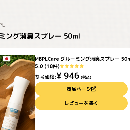
PL
ルーミング消臭スプレー 50ml
MBPLCare グルーミング消臭スプレー 50m
5.0
(
18
件)
¥
946
参考価格:
(税込)
商品ページ
レビューを書く