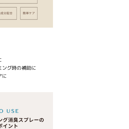
に
ミング時の補助に
アに