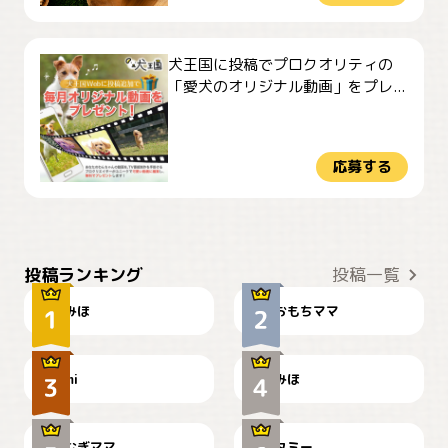
犬王国に投稿でプロクオリティの
「愛犬のオリジナル動画」をプレ...
応募する
おやつありますか？
今朝のおさんぽ
投稿ランキング
投稿一覧
みほ
おもちママ
可愛い？
見てるぞぉ
ドーベルマンのお友達邸に
mi
みほ
🌻とむぎ！
て
むぎママ
タミー