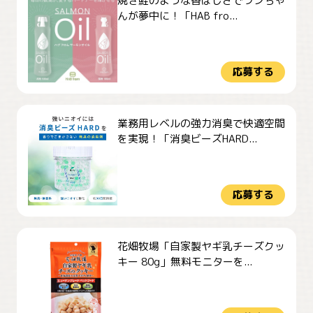
焼き鮭のような香ばしさでワンちゃ
んが夢中に！「HAB fro...
応募する
業務用レベルの強力消臭で快適空間
を実現！「消臭ビーズHARD...
応募する
花畑牧場「自家製ヤギ乳チーズクッ
キー 80g」無料モニターを...