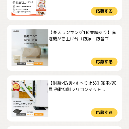
応募する
【楽天ランキング1位実績あり】洗
濯機かさ上げ台（防振・防音ゴ...
応募する
【耐熱×防災×すべり止め】家電/家
具 移動抑制シリコンマット...
応募する