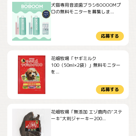
犬猫専用音波歯ブラシBOOOOMプ
ロの無料モニターを募集しま...
応募する
花畑牧場「ヤギミルク
100（50ml×2袋）」無料モニター
を...
応募する
花畑牧場「無添加 エゾ鹿肉の"ステ
ーキ"大判ジャーキー200...