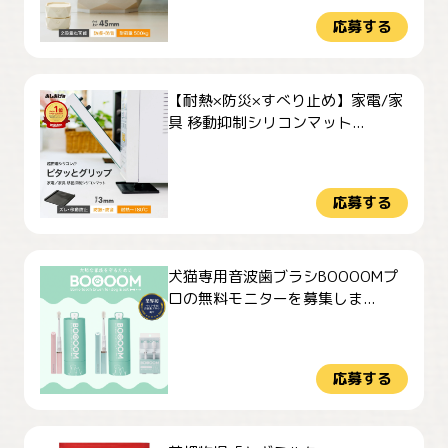
応募する
【耐熱×防災×すべり止め】家電/家
具 移動抑制シリコンマット...
応募する
犬猫専用音波歯ブラシBOOOOMプ
ロの無料モニターを募集しま...
応募する