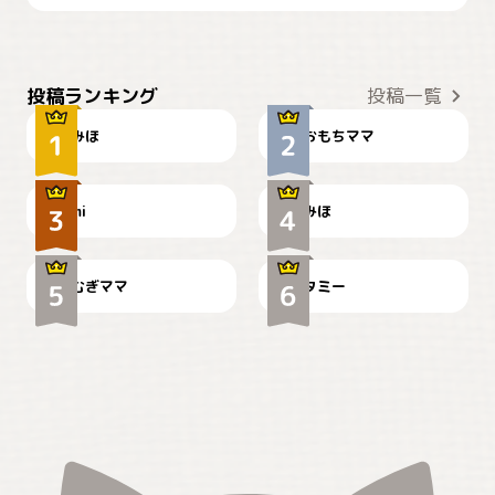
おやつありますか？
今朝のおさんぽ
投稿ランキング
投稿一覧
みほ
おもちママ
可愛い？
見てるぞぉ
ドーベルマンのお友達邸に
mi
みほ
🌻とむぎ！
て
むぎママ
タミー