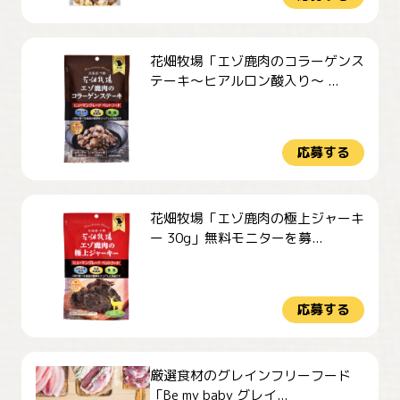
花畑牧場「エゾ鹿肉のコラーゲンス
テーキ～ヒアルロン酸入り～ ...
応募する
花畑牧場「エゾ鹿肉の極上ジャーキ
ー 30g」無料モニターを募...
応募する
厳選食材のグレインフリーフード
「Be my baby グレイ...