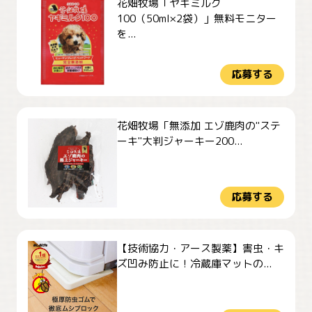
花畑牧場「ヤギミルク
100（50ml×2袋）」無料モニター
を...
応募する
花畑牧場「無添加 エゾ鹿肉の"ステ
ーキ"大判ジャーキー200...
応募する
【技術協力・アース製薬】害虫・キ
ズ凹み防止に！冷蔵庫マットの...