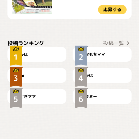
応募する
おやつありますか？
今朝のおさんぽ
投稿ランキング
投稿一覧
みほ
おもちママ
可愛い？
見てるぞぉ
ドーベルマンのお友達邸に
mi
みほ
🌻とむぎ！
て
むぎママ
タミー