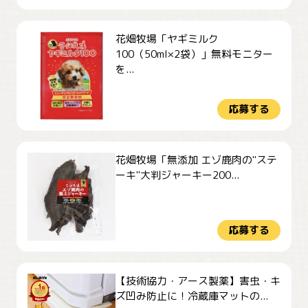
花畑牧場「ヤギミルク
100（50ml×2袋）」無料モニター
を...
応募する
花畑牧場「無添加 エゾ鹿肉の"ステ
ーキ"大判ジャーキー200...
応募する
【技術協力・アース製薬】害虫・キ
ズ凹み防止に！冷蔵庫マットの...