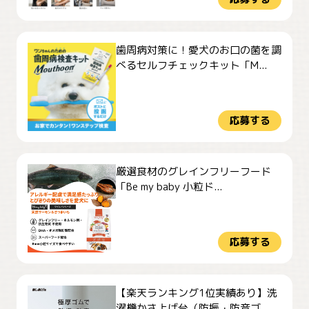
歯周病対策に！愛犬のお口の菌を調
べるセルフチェックキット「M...
応募する
厳選食材のグレインフリーフード
「Be my baby 小粒ド...
応募する
【楽天ランキング1位実績あり】洗
濯機かさ上げ台（防振・防音ゴ...