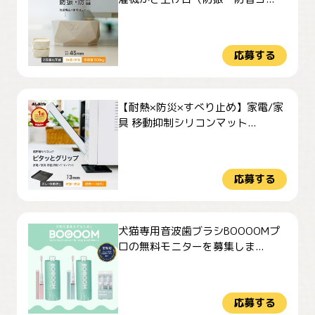
応募する
【耐熱×防災×すべり止め】家電/家
具 移動抑制シリコンマット...
応募する
犬猫専用音波歯ブラシBOOOOMプ
ロの無料モニターを募集しま...
応募する