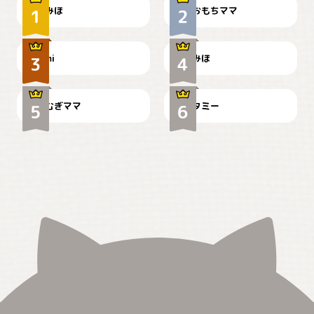
みほ
おもちママ
可愛い？
見てるぞぉ
ドーベルマンのお友達邸に
mi
みほ
🌻とむぎ！
て
むぎママ
タミー