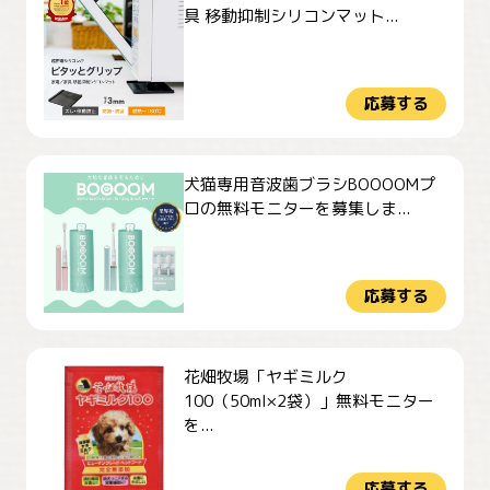
具 移動抑制シリコンマット...
応募する
犬猫専用音波歯ブラシBOOOOMプ
ロの無料モニターを募集しま...
応募する
花畑牧場「ヤギミルク
100（50ml×2袋）」無料モニター
を...
応募する