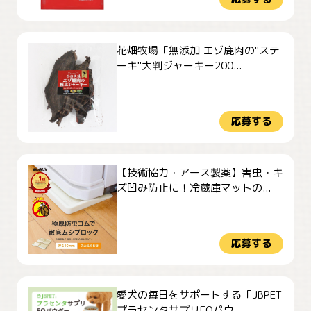
花畑牧場「無添加 エゾ鹿肉の"ステ
ーキ"大判ジャーキー200...
応募する
【技術協力・アース製薬】害虫・キ
ズ凹み防止に！冷蔵庫マットの...
応募する
愛犬の毎日をサポートする「JBPET
プラセンタサプリEQパウ...