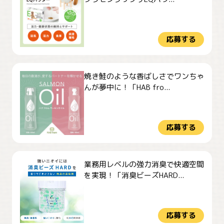
応募する
焼き鮭のような香ばしさでワンちゃ
んが夢中に！「HAB fro...
応募する
業務用レベルの強力消臭で快適空間
を実現！「消臭ビーズHARD...
応募する