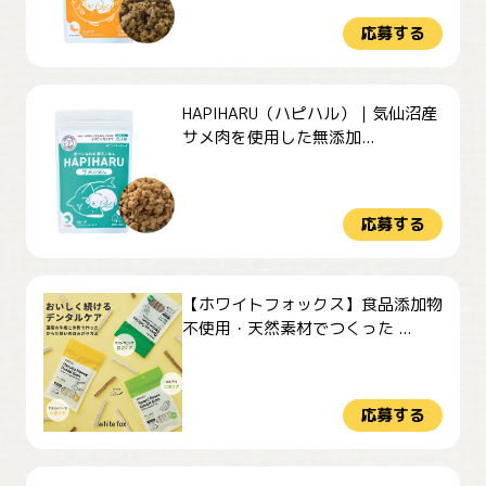
応募する
HAPIHARU（ハピハル）｜気仙沼産
サメ肉を使用した無添加...
応募する
【ホワイトフォックス】食品添加物
不使用・天然素材でつくった ...
応募する