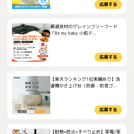
応募する
厳選食材のグレインフリーフード
「Be my baby 小粒ド...
応募する
【楽天ランキング1位実績あり】洗
濯機かさ上げ台（防振・防音ゴ...
応募する
【耐熱×防災×すべり止め】家電/家