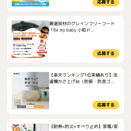
応募する
厳選食材のグレインフリーフード
「Be my baby 小粒ド...
応募する
【楽天ランキング1位実績あり】洗
濯機かさ上げ台（防振・防音ゴ...
応募する
【耐熱×防災×すべり止め】家電/家