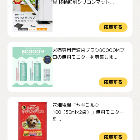
具 移動抑制シリコンマット...
応募する
犬猫専用音波歯ブラシBOOOOMプ
ロの無料モニターを募集しま...
応募する
花畑牧場「ヤギミルク
100（50ml×2袋）」無料モニター
を...
応募する