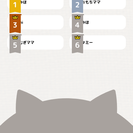
みほ
おもちママ
可愛い？
見てるぞぉ
ドーベルマンのお友達邸に
mi
みほ
🌻とむぎ！
て
むぎママ
タミー