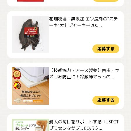
花畑牧場「無添加 エゾ鹿肉の"ステ
ーキ"大判ジャーキー200...
応募する
【技術協力・アース製薬】害虫・キ
ズ凹み防止に！冷蔵庫マットの...
応募する
愛犬の毎日をサポートする「JBPET
プラセンタサプリEQパウ...