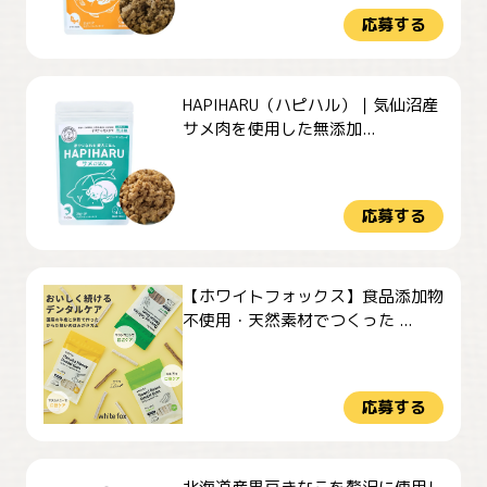
応募する
HAPIHARU（ハピハル）｜気仙沼産
サメ肉を使用した無添加...
応募する
【ホワイトフォックス】食品添加物
不使用・天然素材でつくった ...
応募する