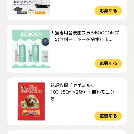
応募する
犬猫専用音波歯ブラシBOOOOMプ
ロの無料モニターを募集しま...
応募する
花畑牧場「ヤギミルク
100（50ml×2袋）」無料モニター
を...
応募する