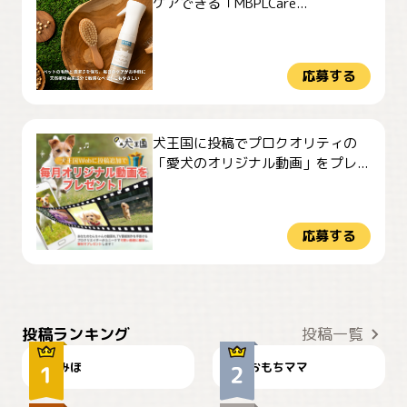
ケアできる「MBPLCare...
応募する
犬王国に投稿でプロクオリティの
「愛犬のオリジナル動画」をプレ...
応募する
おやつありますか？
今朝のおさんぽ
投稿ランキング
投稿一覧
みほ
おもちママ
可愛い？
見てるぞぉ