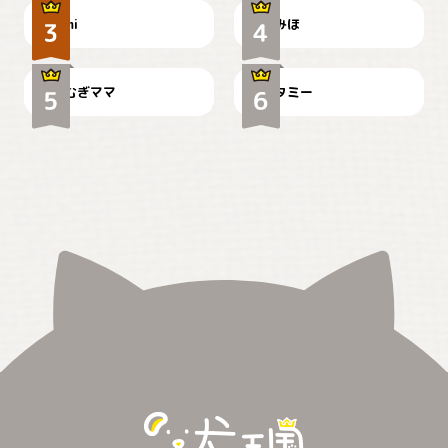
ドーベルマンのお友達邸に
mi
みほ
🌻とむぎ！
て
むぎママ
タミー