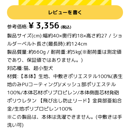
レビューを書く
¥
3,356
参考価格:
(税込)
製品サイズ(cm):幅約40×奥行約18×高さ約27 / ショ
ルダーベルト長さ(最長時):約124cm
製品質量:約660g / 耐荷重:約5kg(※耐荷重は測定値
であり、保証値ではありません。)
対応種:猫、超小型犬
材質:【本体】生地、中敷きポリエステル100%(表生
地のみPUコーティング)/メッシュ部ポリエステル
100%/本体芯材ポリプロピレン/本体側面芯材発砲
ポリウレタン 【飛び出し防止リード】金具部亜鉛合
金/生地ポリプロピレン100%
※この製品は、本体は洗濯できません。(中敷きは手
洗い可)