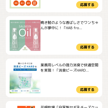
応募する
焼き鮭のような香ばしさでワンちゃ
んが夢中に！「HAB fro...
応募する
業務用レベルの強力消臭で快適空間
を実現！「消臭ビーズHARD...
応募する
花畑牧場「自家製ヤギ乳チーズクッ