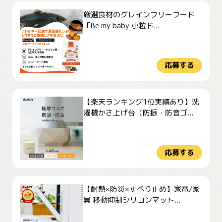
厳選食材のグレインフリーフード
「Be my baby 小粒ド...
応募する
【楽天ランキング1位実績あり】洗
濯機かさ上げ台（防振・防音ゴ...
応募する
【耐熱×防災×すべり止め】家電/家
具 移動抑制シリコンマット...