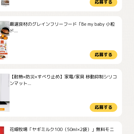
応募する
厳選食材のグレインフリーフード「Be my baby 小粒
ド...
応募する
【耐熱×防災×すべり止め】家電/家具 移動抑制シリコ
ンマット...
応募する
花畑牧場「ヤギミルク100（50ml×2袋）」無料モニ