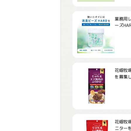
業務用
ーズHARD
花畑牧場
を募集しま
花畑牧場
ニターを募