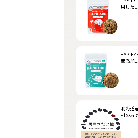
HAPI
用した..
HAPI
無添加..
北海道
材のおや