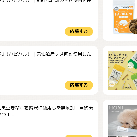
HARU（ハピハル）｜新鮮な若鶏のささ身肉を使
.
応募する
HARU（ハピハル）｜気仙沼産サメ肉を使用した
.
応募する
産黒豆きなこを贅沢に使用した無添加・自然素
つ「...