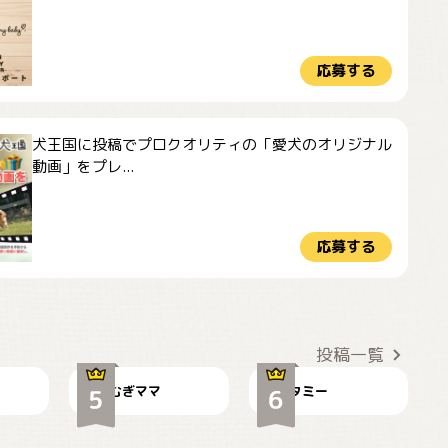
応募する
犬王国に投稿でプロクオリティの「愛犬のオリジナル
動画」をプレ...
応募する
ドーベルマンのお友
🌻とむぎ！
達邸にて
投稿一覧
むぎママ
タミー