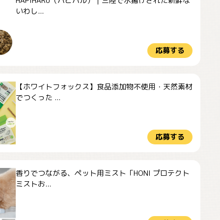
HAPIHARU（ハピハル）｜三陸で水揚げされた新鮮な
いわし...
応募する
【ホワイトフォックス】食品添加物不使用・天然素材
でつくった ...
応募する
香りでつながる、ペット用ミスト「HONI プロテクト
ミストお...