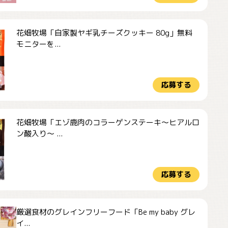
花畑牧場「自家製ヤギ乳チーズクッキー 80g」無料
モニターを...
応募する
花畑牧場「エゾ鹿肉のコラーゲンステーキ～ヒアルロ
ン酸入り～ ...
応募する
厳選食材のグレインフリーフード「Be my baby グレ
イ...