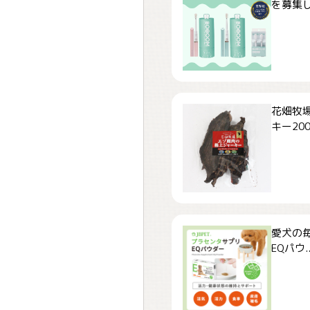
を募集しま
花畑牧場
キー200.
愛犬の毎
EQパウ..