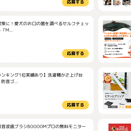
応募する
対策に！愛犬のお口の菌を調べるセルフチェッ
M...
応募する
ランキング1位実績あり】洗濯機かさ上げ台
防音ゴ...
応募する
音波歯ブラシBOOOOMプロの無料モニター