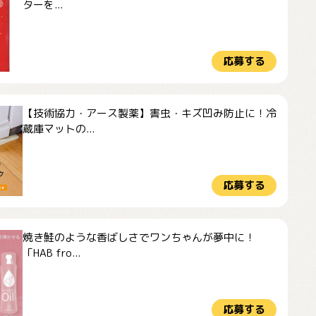
ターを...
応募する
【技術協力・アース製薬】害虫・キズ凹み防止に！冷
蔵庫マットの...
応募する
焼き鮭のような香ばしさでワンちゃんが夢中に！
「HAB fro...
応募する