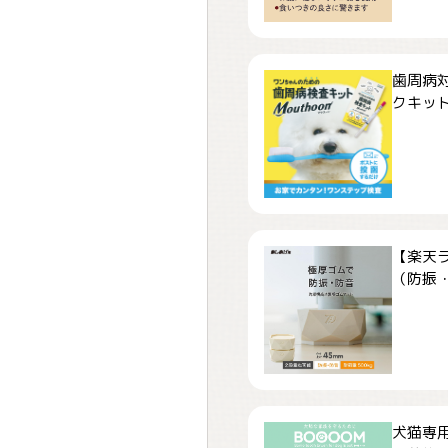
歯周病
クキット「
【楽天
（防振・
犬猫専用