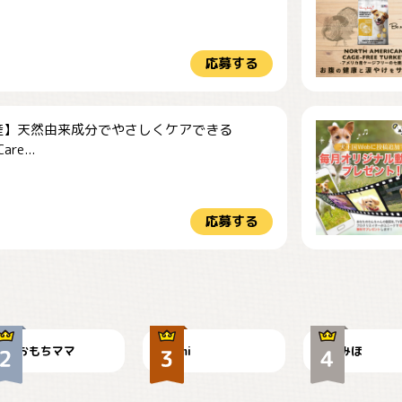
応募する
産】天然由来成分でやさしくケアできる
re...
応募する
今朝のおさんぽ
可愛い？
見てるぞぉ
おもちママ
mi
みほ