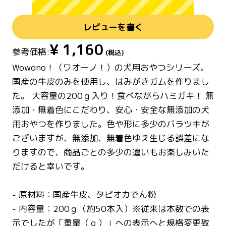
レビューを書く
¥
1,160
参考価格:
(税込)
Wowono！（ワオーノ！）の犬用おやつシリーズ。
国産の牛皮のみを使用し、はみがきガムを作りまし
た。 大容量の200ｇ入り！食べながらハミガキ！ 無
添加・無着色にこだわり、安心・安全な無添加の犬
用おやつを作りました。色や形に多少のバラツキが
ございますが、無添加、無着色ゆえ生じる誤差にな
りますので、商品ごとの多少の違いもお楽しみいた
だけると幸いです。
- 原材料：国産牛皮、タピオカでん粉
- 内容量：200ｇ（約50本入）※従来は本数での表
示でしたが「重量（ｇ）」への表示へと規格変更致