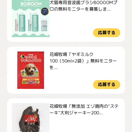
犬猫専用音波歯ブラシBOOOOMプ
ロの無料モニターを募集しま...
応募する
花畑牧場「ヤギミルク
100（50ml×2袋）」無料モニター
を...
応募する
花畑牧場「無添加 エゾ鹿肉の"ステ
ーキ"大判ジャーキー200...