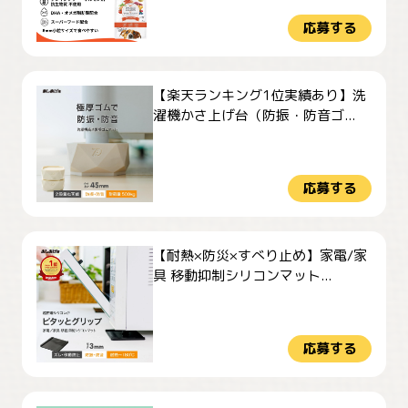
応募する
【楽天ランキング1位実績あり】洗
濯機かさ上げ台（防振・防音ゴ...
応募する
【耐熱×防災×すべり止め】家電/家
具 移動抑制シリコンマット...
応募する