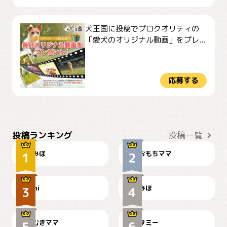
犬王国に投稿でプロクオリティの
「愛犬のオリジナル動画」をプレ...
応募する
おやつありますか？
今朝のおさんぽ
投稿ランキング
投稿一覧
みほ
おもちママ
可愛い？
見てるぞぉ
ドーベルマンのお友達邸に
mi
みほ
🌻とむぎ！
て
むぎママ
タミー