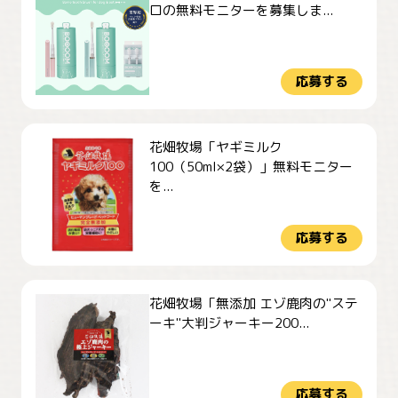
ロの無料モニターを募集しま...
応募する
花畑牧場「ヤギミルク
100（50ml×2袋）」無料モニター
を...
応募する
花畑牧場「無添加 エゾ鹿肉の"ステ
ーキ"大判ジャーキー200...
応募する