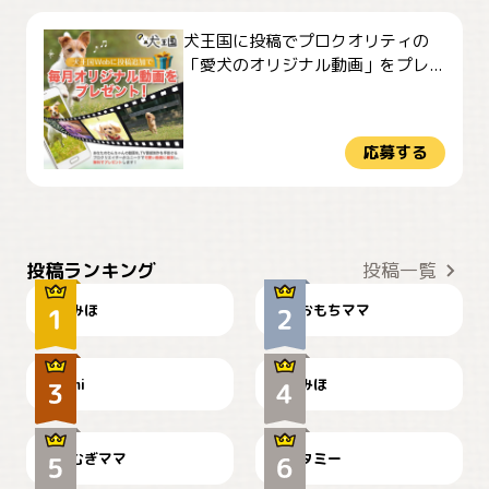
犬王国に投稿でプロクオリティの
「愛犬のオリジナル動画」をプレ...
応募する
おやつありますか？
今朝のおさんぽ
投稿ランキング
投稿一覧
みほ
おもちママ
可愛い？
見てるぞぉ
ドーベルマンのお友達邸に
mi
みほ
🌻とむぎ！
て
むぎママ
タミー