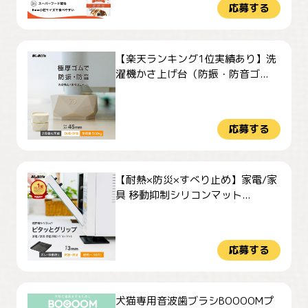
応募する
【楽天ランキング1位実績あり】洗
濯機かさ上げ台（防振・防音ゴ...
応募する
【耐熱×防災×すべり止め】家電/家
具 移動抑制シリコンマット...
応募する
犬猫専用音波歯ブラシBOOOOMプ