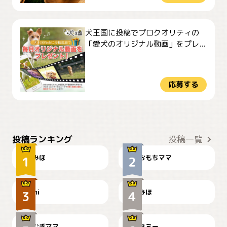
犬王国に投稿でプロクオリティの
「愛犬のオリジナル動画」をプレ...
応募する
おやつありますか？
今朝のおさんぽ
投稿ランキング
投稿一覧
みほ
おもちママ
可愛い？
見てるぞぉ
ドーベルマンのお友達邸に
mi
みほ
🌻とむぎ！
て
むぎママ
タミー