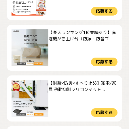
応募する
【楽天ランキング1位実績あり】洗
濯機かさ上げ台（防振・防音ゴ...
応募する
【耐熱×防災×すべり止め】家電/家
具 移動抑制シリコンマット...
応募する