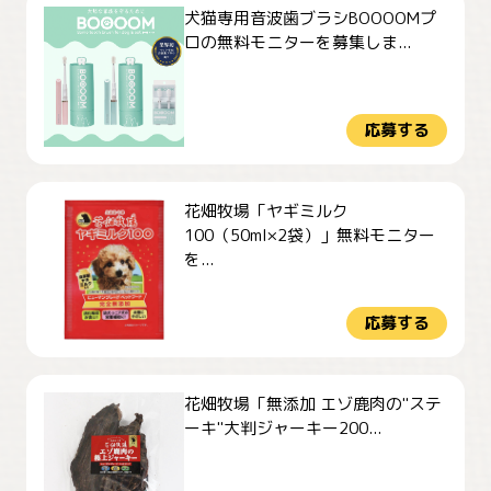
犬猫専用音波歯ブラシBOOOOMプ
ロの無料モニターを募集しま...
応募する
花畑牧場「ヤギミルク
100（50ml×2袋）」無料モニター
を...
応募する
花畑牧場「無添加 エゾ鹿肉の"ステ
ーキ"大判ジャーキー200...