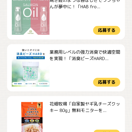
焼き鮭のような香ばしさでワンちゃ
んが夢中に！「HAB fro...
応募する
業務用レベルの強力消臭で快適空間
を実現！「消臭ビーズHARD...
応募する
花畑牧場「自家製ヤギ乳チーズクッ
キー 80g」無料モニターを...