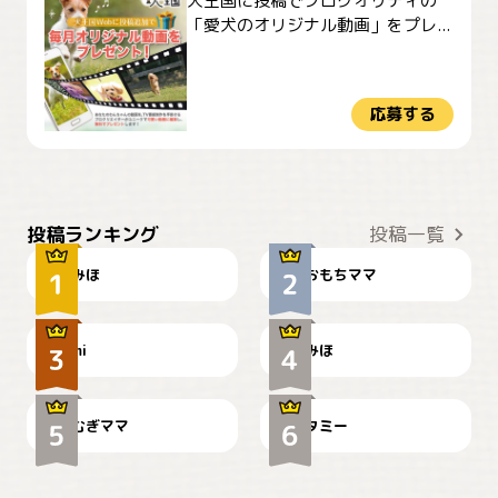
犬王国に投稿でプロクオリティの
「愛犬のオリジナル動画」をプレ...
応募する
おやつありますか？
今朝のおさんぽ
投稿ランキング
投稿一覧
みほ
おもちママ
可愛い？
見てるぞぉ
ドーベルマンのお友達邸に
mi
みほ
🌻とむぎ！
て
むぎママ
タミー