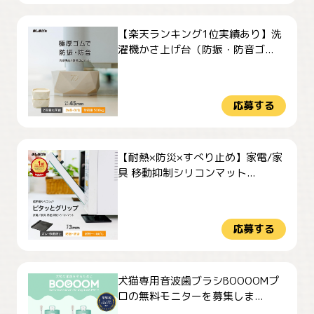
【楽天ランキング1位実績あり】洗
濯機かさ上げ台（防振・防音ゴ...
応募する
【耐熱×防災×すべり止め】家電/家
具 移動抑制シリコンマット...
応募する
犬猫専用音波歯ブラシBOOOOMプ
ロの無料モニターを募集しま...