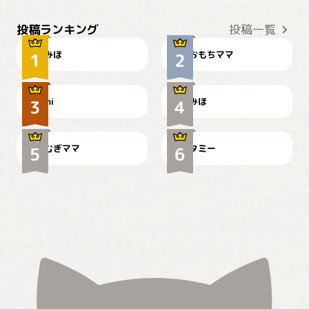
おやつありますか？
今朝のおさんぽ
投稿ランキング
投稿一覧
みほ
おもちママ
可愛い？
見てるぞぉ
ドーベルマンのお友達邸に
mi
みほ
🌻とむぎ！
て
むぎママ
タミー