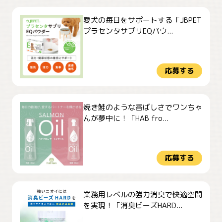
愛犬の毎日をサポートする「JBPET
プラセンタサプリEQパウ...
応募する
焼き鮭のような香ばしさでワンちゃ
んが夢中に！「HAB fro...
応募する
業務用レベルの強力消臭で快適空間
を実現！「消臭ビーズHARD...