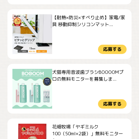
【耐熱×防災×すべり止め】家電/家
具 移動抑制シリコンマット...
応募する
犬猫専用音波歯ブラシBOOOOMプ
ロの無料モニターを募集しま...
応募する
花畑牧場「ヤギミルク
100（50ml×2袋）」無料モニター