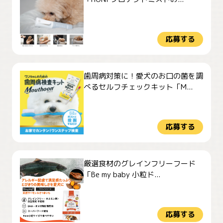
応募する
歯周病対策に！愛犬のお口の菌を調
べるセルフチェックキット「M...
応募する
厳選食材のグレインフリーフード
「Be my baby 小粒ド...
応募する