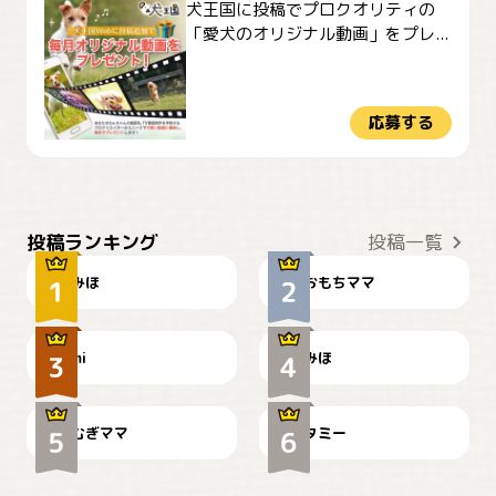
犬王国に投稿でプロクオリティの
「愛犬のオリジナル動画」をプレ...
応募する
おやつありますか？
今朝のおさんぽ
投稿ランキング
投稿一覧
みほ
おもちママ
可愛い？
見てるぞぉ
ドーベルマンのお友達邸に
mi
みほ
🌻とむぎ！
て
むぎママ
タミー