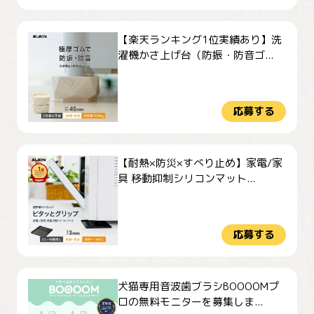
【楽天ランキング1位実績あり】洗
濯機かさ上げ台（防振・防音ゴ...
応募する
【耐熱×防災×すべり止め】家電/家
具 移動抑制シリコンマット...
応募する
犬猫専用音波歯ブラシBOOOOMプ
ロの無料モニターを募集しま...