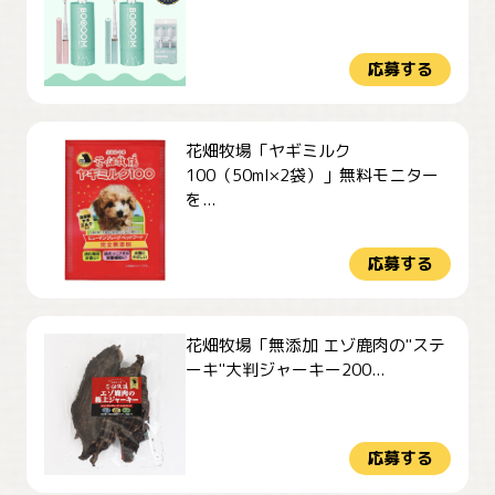
応募する
花畑牧場「ヤギミルク
100（50ml×2袋）」無料モニター
を...
応募する
花畑牧場「無添加 エゾ鹿肉の"ステ
ーキ"大判ジャーキー200...
応募する