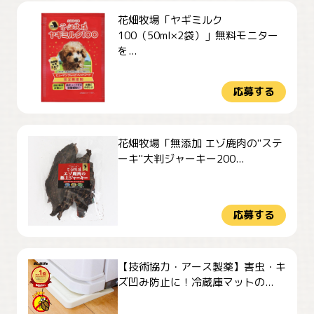
花畑牧場「ヤギミルク
100（50ml×2袋）」無料モニター
を...
応募する
花畑牧場「無添加 エゾ鹿肉の"ステ
ーキ"大判ジャーキー200...
応募する
【技術協力・アース製薬】害虫・キ
ズ凹み防止に！冷蔵庫マットの...