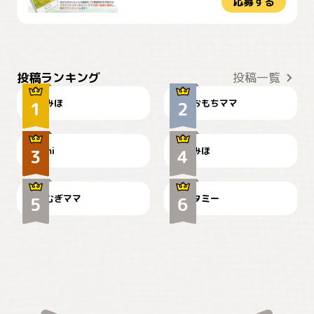
応募する
おやつありますか？
今朝のおさんぽ
投稿ランキング
投稿一覧
みほ
おもちママ
可愛い？
見てるぞぉ
ドーベルマンのお友達邸に
mi
みほ
🌻とむぎ！
て
むぎママ
タミー