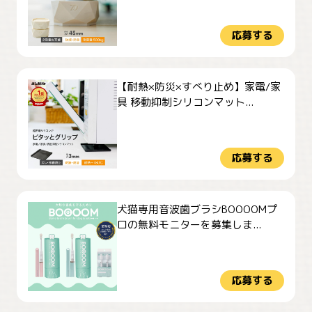
応募する
【耐熱×防災×すべり止め】家電/家
具 移動抑制シリコンマット...
応募する
犬猫専用音波歯ブラシBOOOOMプ
ロの無料モニターを募集しま...
応募する