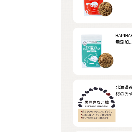
HAPI
無添加..
北海道
材のおや