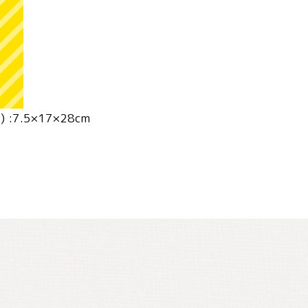
:7.5×17×28cm