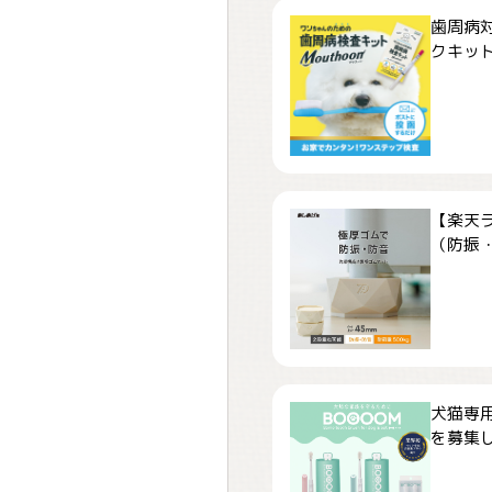
歯周病
クキット「
【楽天
（防振・
犬猫専用
を募集しま