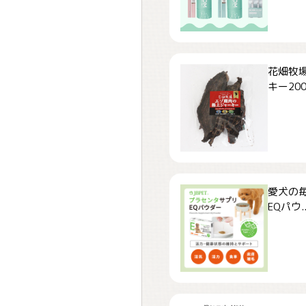
花畑牧場
キー200.
愛犬の毎
EQパウ..