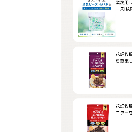
業務用
ーズHARD
花畑牧場
を募集しま
花畑牧場
ニターを募