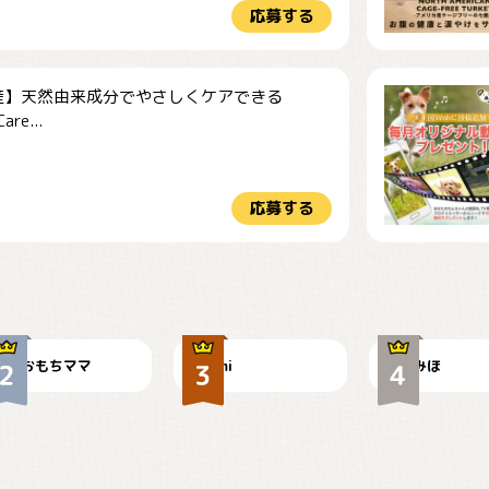
応募する
産】天然由来成分でやさしくケアできる
re...
応募する
今朝のおさんぽ
可愛い？
見てるぞぉ
おもちママ
mi
みほ