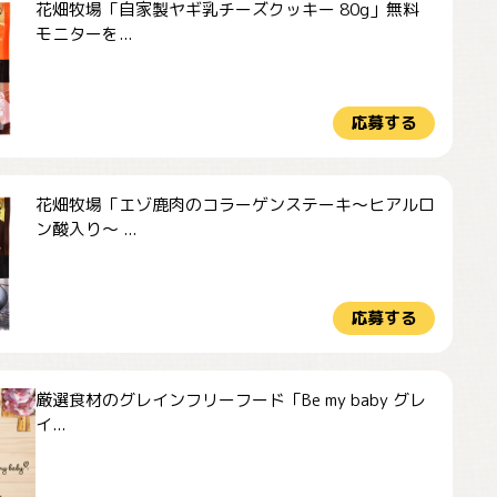
花畑牧場「自家製ヤギ乳チーズクッキー 80g」無料
モニターを...
応募する
花畑牧場「エゾ鹿肉のコラーゲンステーキ～ヒアルロ
ン酸入り～ ...
応募する
厳選食材のグレインフリーフード「Be my baby グレ
イ...