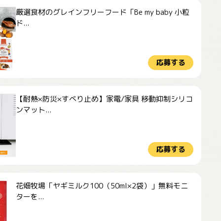
厳選食材のグレインフリーフード「Be my baby 小粒
ド...
応募する
【耐熱×防災×すべり止め】家電/家具 移動抑制シリコ
ンマット...
応募する
花畑牧場「ヤギミルク100（50ml×2袋）」無料モニ
ターを...