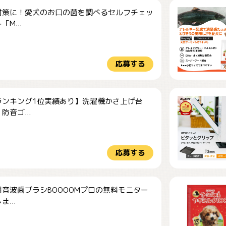
対策に！愛犬のお口の菌を調べるセルフチェッ
M...
応募する
ランキング1位実績あり】洗濯機かさ上げ台
防音ゴ...
応募する
音波歯ブラシBOOOOMプロの無料モニター
...