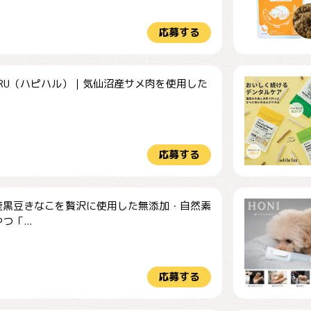
応募する
HARU（ハピハル）｜気仙沼産サメ肉を使用した
.
応募する
産黒豆きなこを贅沢に使用した無添加・自然素
つ「...
応募する