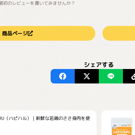
最初のレビューを書いてみませんか？
商品ページ
シェアする
HARU（ハピハル）｜新鮮な若鶏のささ身肉を使
.