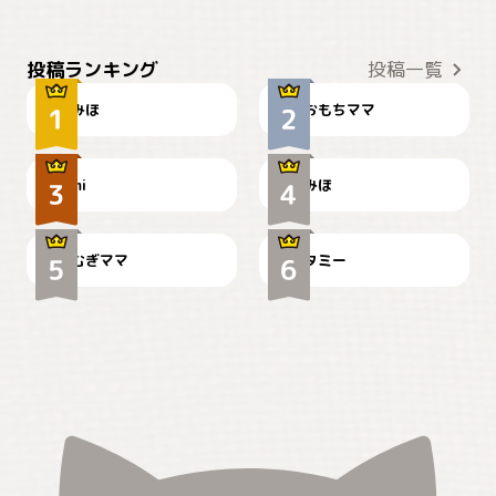
おやつありますか？
今朝のおさんぽ
投稿ランキング
投稿一覧
みほ
おもちママ
可愛い？
見てるぞぉ
ドーベルマンのお友達邸に
mi
みほ
🌻とむぎ！
て
むぎママ
タミー