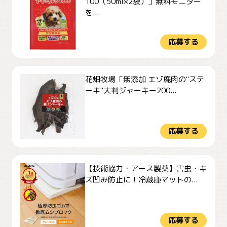
100（50ml×2袋）」無料モニター
を...
応募する
花畑牧場「無添加 エゾ鹿肉の"ステ
ーキ"大判ジャーキー200...
応募する
【技術協力・アース製薬】害虫・キ
ズ凹み防止に！冷蔵庫マットの...
応募する