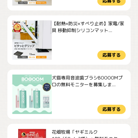
応募する
【耐熱×防災×すべり止め】家電/家
具 移動抑制シリコンマット...
応募する
犬猫専用音波歯ブラシBOOOOMプ
ロの無料モニターを募集しま...
応募する
花畑牧場「ヤギミルク