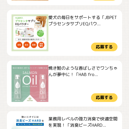
愛犬の毎日をサポートする「JBPET
プラセンタサプリEQパウ...
応募する
焼き鮭のような香ばしさでワンちゃ
んが夢中に！「HAB fro...
応募する
業務用レベルの強力消臭で快適空間
を実現！「消臭ビーズHARD...