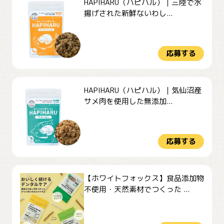
HAPIHARU（ハピハル）｜三陸で水
揚げされた新鮮ないわし...
応募する
HAPIHARU（ハピハル）｜気仙沼産
サメ肉を使用した無添加...
応募する
【ホワイトフォックス】食品添加物
不使用・天然素材でつくった ...