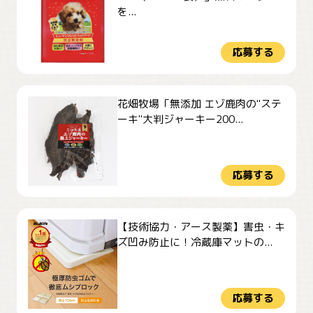
を...
応募する
花畑牧場「無添加 エゾ鹿肉の"ステ
ーキ"大判ジャーキー200...
応募する
【技術協力・アース製薬】害虫・キ
ズ凹み防止に！冷蔵庫マットの...
応募する