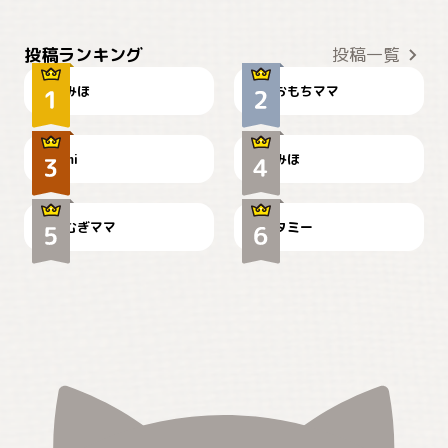
おやつありますか？
今朝のおさんぽ
投稿ランキング
投稿一覧
みほ
おもちママ
可愛い？
見てるぞぉ
ドーベルマンのお友達邸に
mi
みほ
🌻とむぎ！
て
むぎママ
タミー