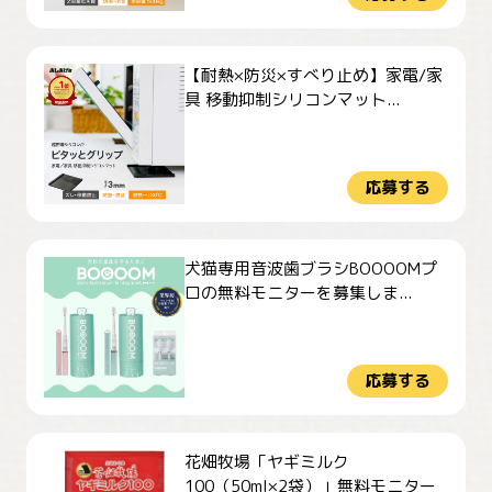
【耐熱×防災×すべり止め】家電/家
具 移動抑制シリコンマット...
応募する
犬猫専用音波歯ブラシBOOOOMプ
ロの無料モニターを募集しま...
応募する
花畑牧場「ヤギミルク
100（50ml×2袋）」無料モニター