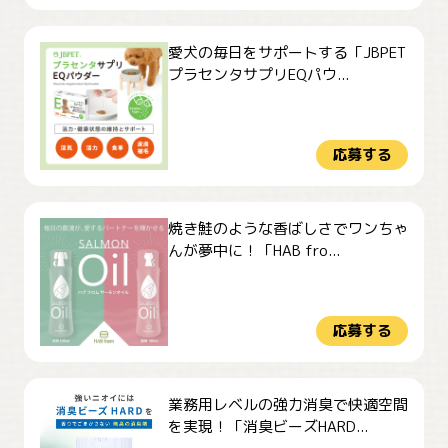
愛犬の毎日をサポートする「JBPET
プラセンタサプリEQパウ...
応募する
焼き鮭のような香ばしさでワンちゃ
んが夢中に！「HAB fro...
応募する
業務用レベルの強力消臭で快適空間
を実現！「消臭ビーズHARD...