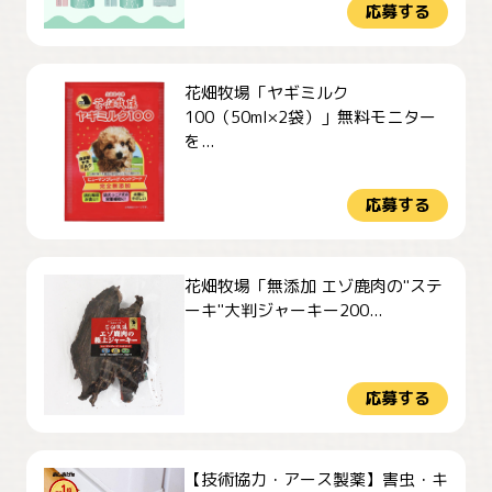
応募する
花畑牧場「ヤギミルク
100（50ml×2袋）」無料モニター
を...
応募する
花畑牧場「無添加 エゾ鹿肉の"ステ
ーキ"大判ジャーキー200...
応募する
【技術協力・アース製薬】害虫・キ