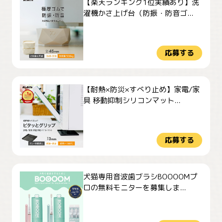
【楽天ランキング1位実績あり】洗
濯機かさ上げ台（防振・防音ゴ...
応募する
【耐熱×防災×すべり止め】家電/家
具 移動抑制シリコンマット...
応募する
犬猫専用音波歯ブラシBOOOOMプ
ロの無料モニターを募集しま...