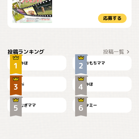
応募する
おやつありますか？
今朝のおさんぽ
投稿ランキング
投稿一覧
みほ
おもちママ
可愛い？
見てるぞぉ
ドーベルマンのお友達邸に
mi
みほ
🌻とむぎ！
て
むぎママ
タミー