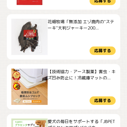
応募する
花畑牧場「無添加 エゾ鹿肉の"ステ
ーキ"大判ジャーキー200...
応募する
【技術協力・アース製薬】害虫・キ
ズ凹み防止に！冷蔵庫マットの...
応募する
愛犬の毎日をサポートする「JBPET