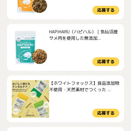
応募する
HAPIHARU（ハピハル）｜気仙沼産
サメ肉を使用した無添加...
応募する
【ホワイトフォックス】食品添加物
不使用・天然素材でつくった ...
応募する