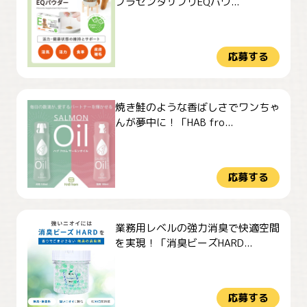
プラセンタサプリEQパウ...
応募する
焼き鮭のような香ばしさでワンちゃ
んが夢中に！「HAB fro...
応募する
業務用レベルの強力消臭で快適空間
を実現！「消臭ビーズHARD...
応募する