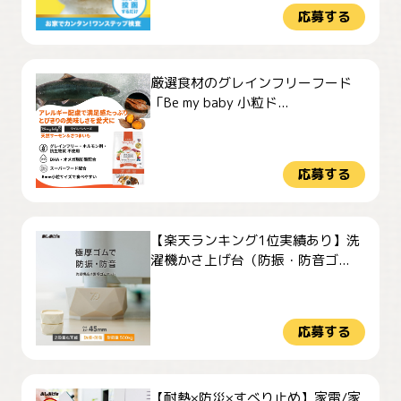
応募する
厳選食材のグレインフリーフード
「Be my baby 小粒ド...
応募する
【楽天ランキング1位実績あり】洗
濯機かさ上げ台（防振・防音ゴ...
応募する
【耐熱×防災×すべり止め】家電/家