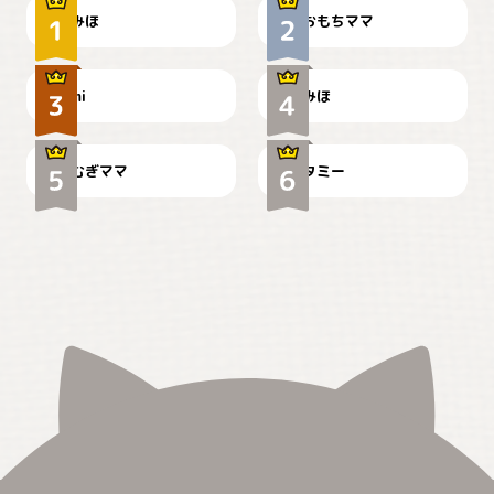
みほ
おもちママ
可愛い？
見てるぞぉ
ドーベルマンのお友達邸に
mi
みほ
🌻とむぎ！
て
むぎママ
タミー