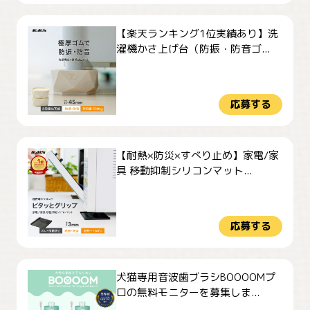
【楽天ランキング1位実績あり】洗
濯機かさ上げ台（防振・防音ゴ...
応募する
【耐熱×防災×すべり止め】家電/家
具 移動抑制シリコンマット...
応募する
犬猫専用音波歯ブラシBOOOOMプ
ロの無料モニターを募集しま...