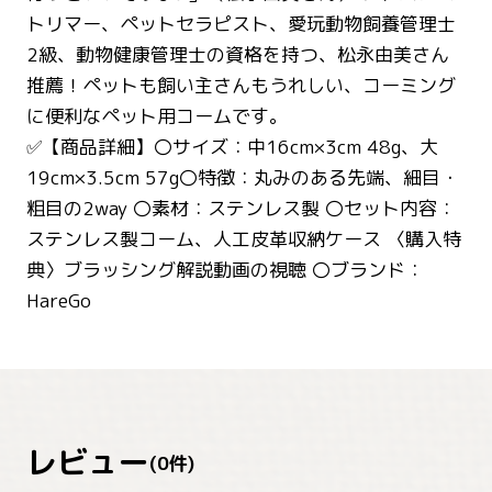
トリマー、ペットセラピスト、愛玩動物飼養管理士
2級、動物健康管理士の資格を持つ、松永由美さん
推薦！ペットも飼い主さんもうれしい、コーミング
に便利なペット用コームです。
✅【商品詳細】〇サイズ：中16cm×3cm 48g、大
19cm×3.5cm 57g〇特徴：丸みのある先端、細目・
粗目の2way 〇素材：ステンレス製 〇セット内容：
ステンレス製コーム、人工皮革収納ケース 〈購入特
典〉ブラッシング解説動画の視聴 〇ブランド：
HareGo
レビュー
(
0
件)