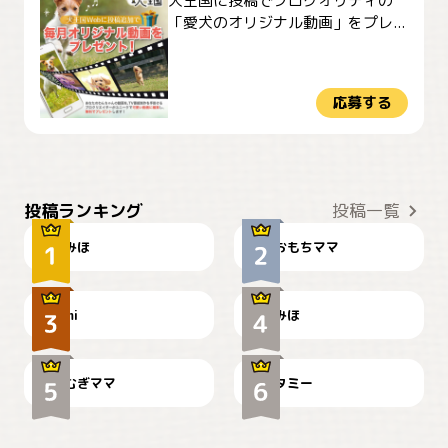
犬王国に投稿でプロクオリティの
「愛犬のオリジナル動画」をプレ...
応募する
おやつありますか？
今朝のおさんぽ
投稿ランキング
投稿一覧
みほ
おもちママ
可愛い？
見てるぞぉ
ドーベルマンのお友達邸に
mi
みほ
🌻とむぎ！
て
むぎママ
タミー