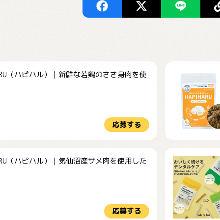
HARU（ハピハル）｜新鮮な若鶏のささ身肉を使
.
応募する
HARU（ハピハル）｜気仙沼産サメ肉を使用した
.
応募する