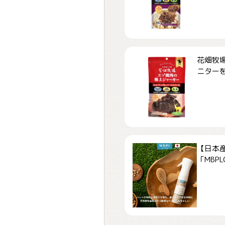
花畑牧場
ニターを募
【日本
「MBPLCa