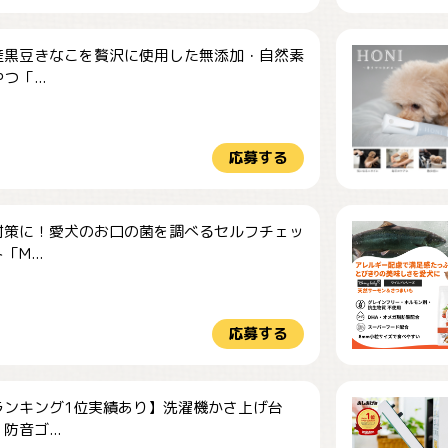
産黒豆きなこを贅沢に使用した無添加・自然素
つ「...
応募する
対策に！愛犬のお口の菌を調べるセルフチェッ
M...
応募する
ランキング1位実績あり】洗濯機かさ上げ台
防音ゴ...