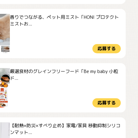
香りでつながる、ペット用ミスト「HONI プロテクト
ミストお...
応募する
厳選食材のグレインフリーフード「Be my baby 小粒
ド...
応募する
【耐熱×防災×すべり止め】家電/家具 移動抑制シリコ
ンマット...