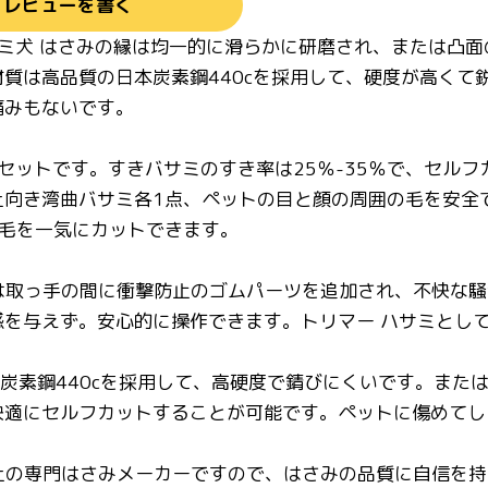
レビューを書く
サミ犬 はさみの縁は均一的に滑らかに研磨され、または凸
質は高品質の日本炭素鋼440cを採用して、硬度が高くて
痛みもないです。
み4点セットです。すきバサミのすき率は25％-35％で、セ
上向き湾曲バサミ各1点、ペットの目と顔の周囲の毛を安全
、毛を一気にカットできます。
みは取っ手の間に衝撃防止のゴムパーツを追加され、不快な
を与えず。安心的に操作できます。トリマー ハサミとして
本炭素鋼440cを採用して、高硬度で錆びにくいです。ま
快適にセルフカットすることが可能です。ペットに傷めてし
以上の専門はさみメーカーですので、はさみの品質に自信を