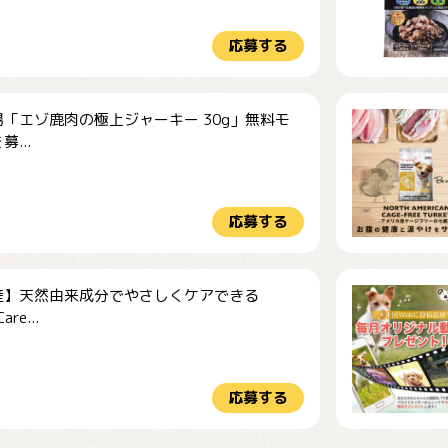
応募する
「エゾ鹿肉の極上ジャーキー 30g」無料モ
...
応募する
産】天然由来成分でやさしくケアできる
re...
応募する