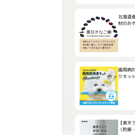
北海道
材のおや
歯周病
クキット「
【楽天
（防振・