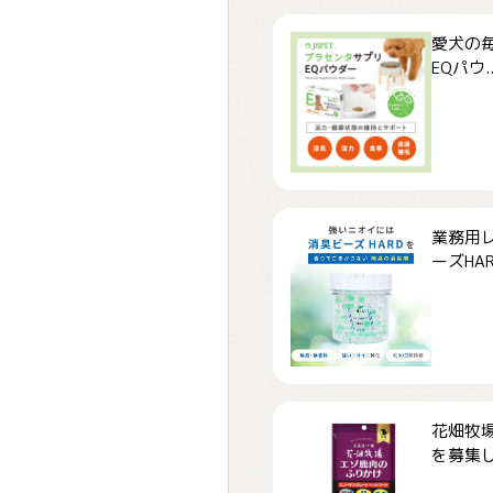
愛犬の毎
EQパウ..
業務用
ーズHARD
花畑牧場
を募集しま