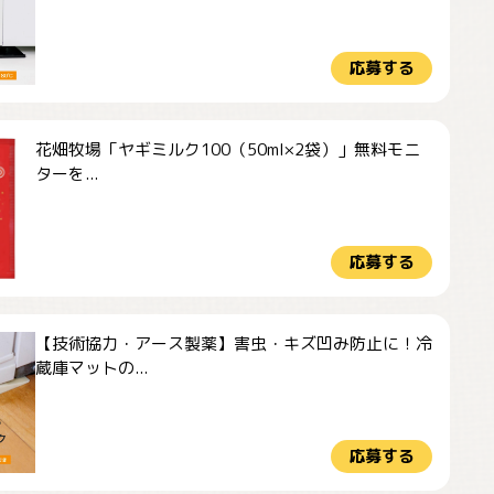
応募する
花畑牧場「ヤギミルク100（50ml×2袋）」無料モニ
ターを...
応募する
【技術協力・アース製薬】害虫・キズ凹み防止に！冷
蔵庫マットの...
応募する