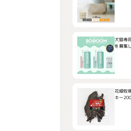
犬猫専用
を募集しま
花畑牧場
キー200.