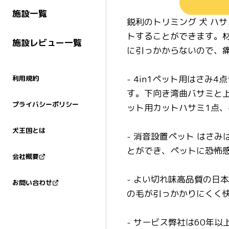
施設一覧
鋭利のトリミング 犬 ハ
トすることができます。材
施設レビュー一覧
に引っかからないので、
- 4in1ペット用はさ
利用規約
す。下向き湾曲バサミと
プライバシーポリシー
ット用カットハサミ1点
犬王国とは
- 消音設置ペット はさ
とができ、ペットに恐怖感
会社概要
- よい切れ味高品質の日
お問い合わせ
の毛が引っかかりにくく
- サービス弊社は60年