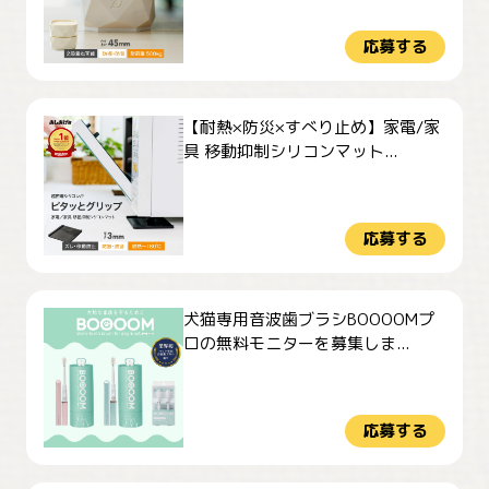
応募する
【耐熱×防災×すべり止め】家電/家
具 移動抑制シリコンマット...
応募する
犬猫専用音波歯ブラシBOOOOMプ
ロの無料モニターを募集しま...
応募する