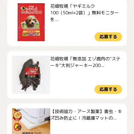
花畑牧場「ヤギミルク
100（50ml×2袋）」無料モニター
を...
応募する
花畑牧場「無添加 エゾ鹿肉の"ステ
ーキ"大判ジャーキー200...
応募する
【技術協力・アース製薬】害虫・キ
ズ凹み防止に！冷蔵庫マットの...