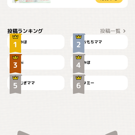
おやつありますか？
今朝のおさんぽ
投稿ランキング
投稿一覧
みほ
おもちママ
可愛い？
見てるぞぉ
ドーベルマンのお友達邸に
mi
みほ
🌻とむぎ！
て
むぎママ
タミー