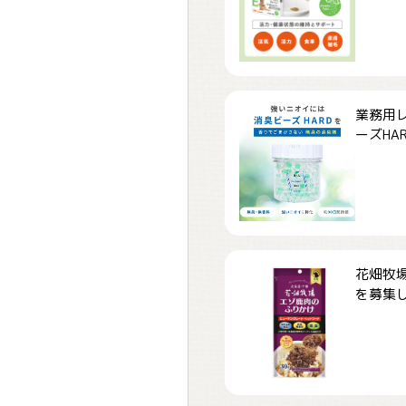
業務用
ーズHARD
花畑牧場
を募集しま