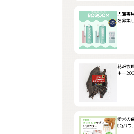
犬猫専用
を募集しま
花畑牧場
キー200.
愛犬の毎
EQパウ..