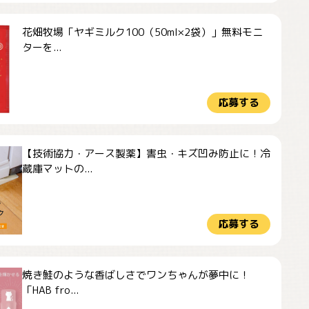
花畑牧場「ヤギミルク100（50ml×2袋）」無料モニ
ターを...
応募する
【技術協力・アース製薬】害虫・キズ凹み防止に！冷
蔵庫マットの...
応募する
焼き鮭のような香ばしさでワンちゃんが夢中に！
「HAB fro...