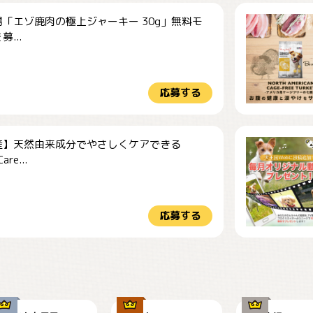
「エゾ鹿肉の極上ジャーキー 30g」無料モ
...
応募する
産】天然由来成分でやさしくケアできる
re...
応募する
今朝のおさんぽ
可愛い？
見てるぞぉ