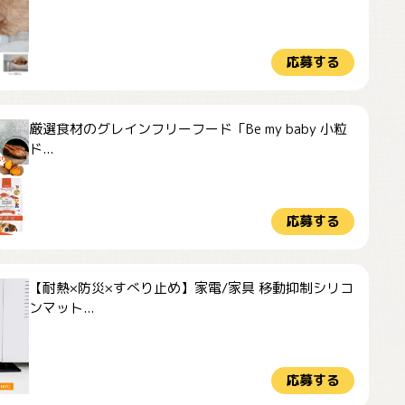
応募する
厳選食材のグレインフリーフード「Be my baby 小粒
ド...
応募する
【耐熱×防災×すべり止め】家電/家具 移動抑制シリコ
ンマット...
応募する