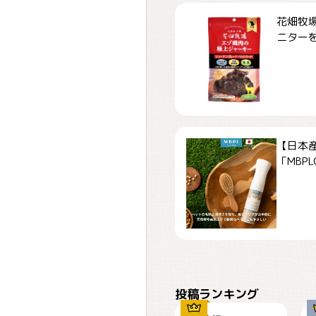
花畑牧場
ニターを募
【日本
「MBPLCa
おやつありますか？
投稿ランキング