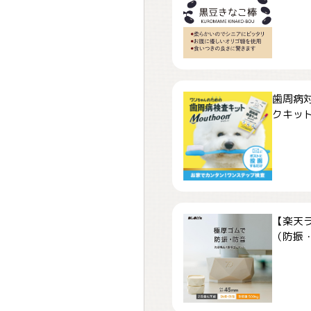
歯周病
クキット「
【楽天
（防振・