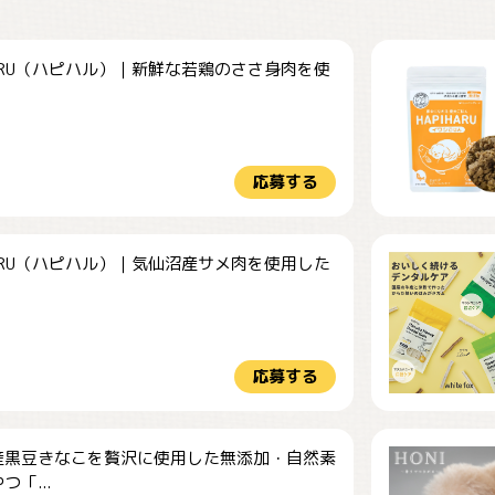
HARU（ハピハル）｜新鮮な若鶏のささ身肉を使
.
応募する
HARU（ハピハル）｜気仙沼産サメ肉を使用した
.
応募する
産黒豆きなこを贅沢に使用した無添加・自然素
つ「...