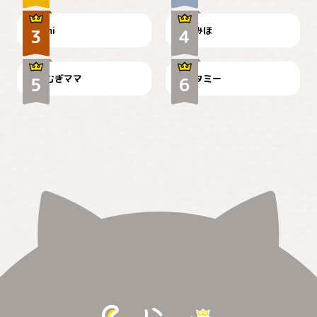
ドーベルマンのお友達邸に
mi
みほ
🌻とむぎ！
て
むぎママ
タミー