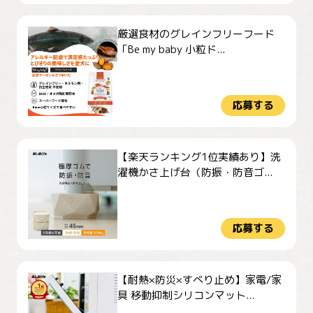
厳選食材のグレインフリーフード
「Be my baby 小粒ド...
応募する
【楽天ランキング1位実績あり】洗
濯機かさ上げ台（防振・防音ゴ...
応募する
【耐熱×防災×すべり止め】家電/家
具 移動抑制シリコンマット...