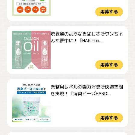
応募する
焼き鮭のような香ばしさでワンちゃ
んが夢中に！「HAB fro...
応募する
業務用レベルの強力消臭で快適空間
を実現！「消臭ビーズHARD...
応募する