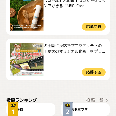
【日本産】天然由来成分でやさしく
ケアできる「MBPLCare...
応募する
犬王国に投稿でプロクオリティの
「愛犬のオリジナル動画」をプレ...
応募する
おやつありますか？
今朝のおさんぽ
投稿ランキング
投稿一覧
みほ
おもちママ
可愛い？
見てるぞぉ