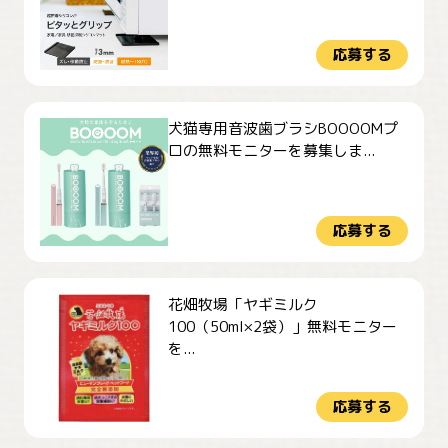
応募する
犬猫専用音波歯ブラシBOOOOMプ
ロの無料モニターを募集しま...
応募する
花畑牧場「ヤギミルク
100（50ml×2袋）」無料モニター
を...
応募する