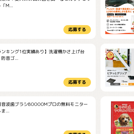
M...
応募する
ランキング1位実績あり】洗濯機かさ上げ台
防音ゴ...
応募する
音波歯ブラシBOOOOMプロの無料モニター
...