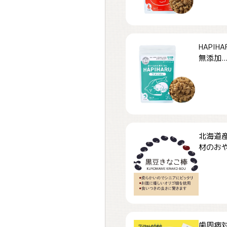
HAPI
無添加..
北海道
材のおや
歯周病