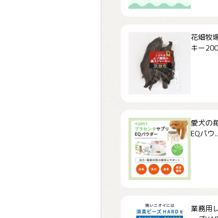
花畑牧場
キー200.
愛犬の毎
EQパウ..
業務用