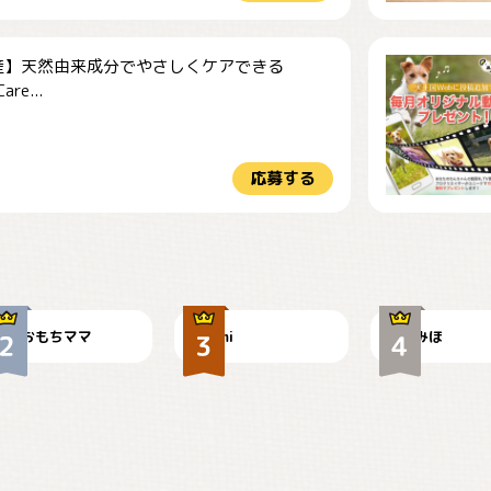
産】天然由来成分でやさしくケアできる
re...
応募する
今朝のおさんぽ
可愛い？
見てるぞぉ
おもちママ
mi
みほ