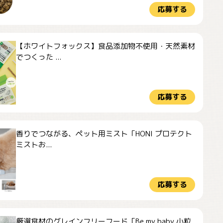
応募する
【ホワイトフォックス】食品添加物不使用・天然素材
でつくった ...
応募する
香りでつながる、ペット用ミスト「HONI プロテクト
ミストお...
応募する
厳選食材のグレインフリーフード「Be my baby 小粒