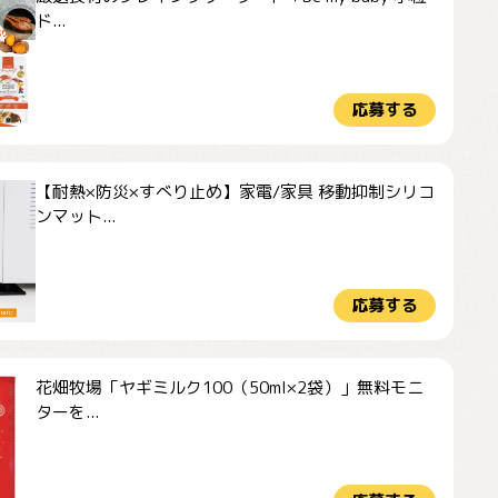
ド...
応募する
【耐熱×防災×すべり止め】家電/家具 移動抑制シリコ
ンマット...
応募する
花畑牧場「ヤギミルク100（50ml×2袋）」無料モニ
ターを...