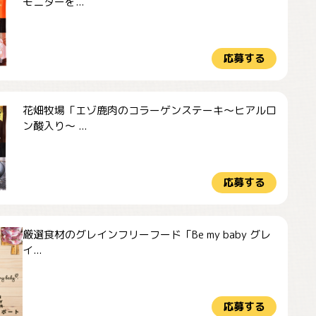
モニターを...
応募する
花畑牧場「エゾ鹿肉のコラーゲンステーキ～ヒアルロ
ン酸入り～ ...
応募する
厳選食材のグレインフリーフード「Be my baby グレ
イ...
応募する