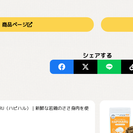
商品ページ
シェアする
HARU（ハピハル）｜新鮮な若鶏のささ身肉を使
.