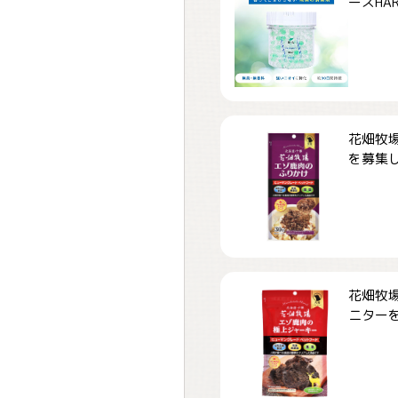
ーズHARD
花畑牧場
を募集しま
花畑牧場
ニターを募