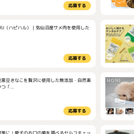
応募する
HARU（ハピハル）｜気仙沼産サメ肉を使用した
.
応募する
産黒豆きなこを贅沢に使用した無添加・自然素
つ「...
応募する
対策に！愛犬のお口の菌を調べるセルフチェッ