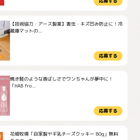
応募する
【技術協力・アース製薬】害虫・キズ凹み防止に！冷
蔵庫マットの...
応募する
焼き鮭のような香ばしさでワンちゃんが夢中に！
「HAB fro...
応募する
花畑牧場「自家製ヤギ乳チーズクッキー 80g」無料