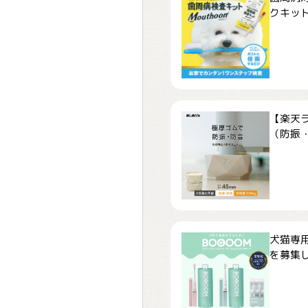
クキット「
【楽天
（防振・
犬猫専用
を募集しま