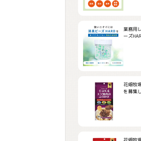
業務用
ーズHARD
花畑牧場
を募集しま
花畑牧場