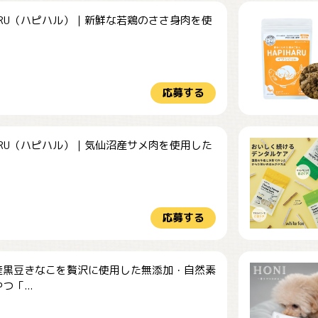
HARU（ハピハル）｜新鮮な若鶏のささ身肉を使
.
応募する
HARU（ハピハル）｜気仙沼産サメ肉を使用した
.
応募する
産黒豆きなこを贅沢に使用した無添加・自然素
つ「...