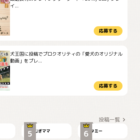
イ...
応募する
犬王国に投稿でプロクオリティの「愛犬のオリジナル
動画」をプレ...
応募する
ドーベルマンのお友
🌻とむぎ！
達邸にて
投稿一覧
むぎママ
タミー