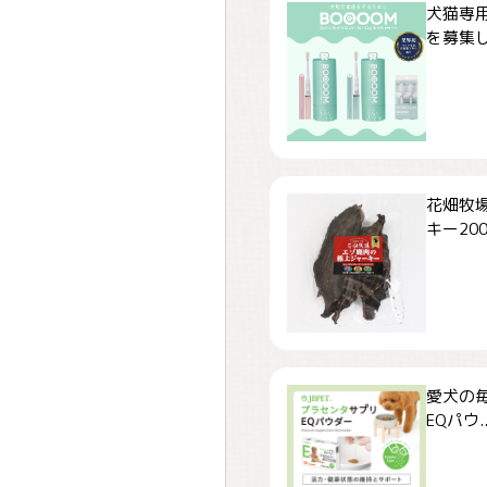
犬猫専用
を募集しま
花畑牧場
キー200.
愛犬の毎
EQパウ..