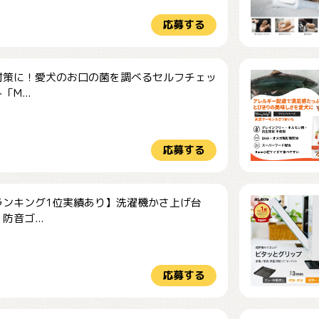
応募する
対策に！愛犬のお口の菌を調べるセルフチェッ
M...
応募する
ランキング1位実績あり】洗濯機かさ上げ台
防音ゴ...
応募する