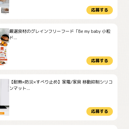
応募する
厳選食材のグレインフリーフード「Be my baby 小粒
ド...
応募する
【耐熱×防災×すべり止め】家電/家具 移動抑制シリコ
ンマット...
応募する