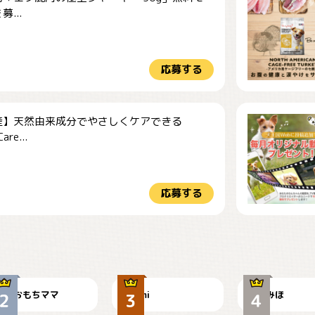
...
応募する
産】天然由来成分でやさしくケアできる
re...
応募する
今朝のおさんぽ
可愛い？
見てるぞぉ
おもちママ
mi
みほ