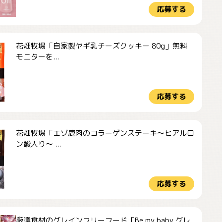
応募する
花畑牧場「自家製ヤギ乳チーズクッキー 80g」無料
モニターを...
応募する
花畑牧場「エゾ鹿肉のコラーゲンステーキ～ヒアルロ
ン酸入り～ ...
応募する
厳選食材のグレインフリーフード「Be my baby グレ