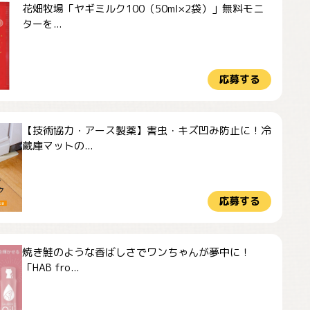
花畑牧場「ヤギミルク100（50ml×2袋）」無料モニ
ターを...
応募する
【技術協力・アース製薬】害虫・キズ凹み防止に！冷
蔵庫マットの...
応募する
焼き鮭のような香ばしさでワンちゃんが夢中に！
「HAB fro...