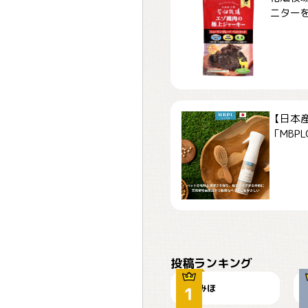
ニターを募
【日本
「MBPLCa
おやつありますか？
投稿ランキング
みほ