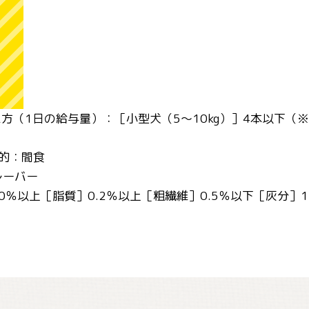
与え方（1日の給与量）：［小型犬（5～10kg）］4本以下
目的：間食
レーバー
0％以上［脂質］0.2％以上［粗繊維］0.5％以下［灰分］1.