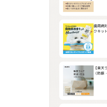
歯周病
クキット「
【楽天
（防振・