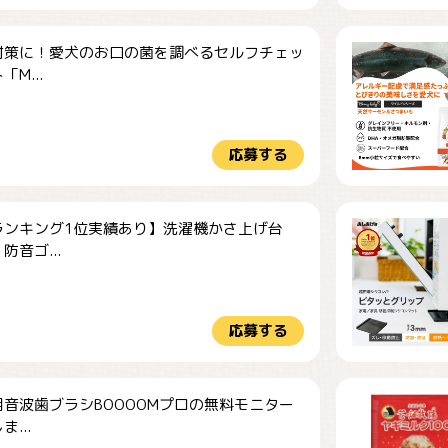
対策に！愛犬のお口の菌を調べるセルフチェッ
M...
応募する
ランキング1位実績あり】洗濯機かさ上げ台
防音ゴ...
応募する
音波歯ブラシBOOOOMプロの無料モニター
...