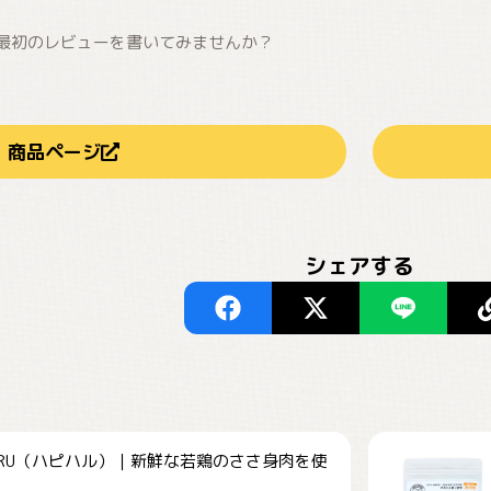
最初のレビューを書いてみませんか？
商品ページ
シェアする
HARU（ハピハル）｜新鮮な若鶏のささ身肉を使
.