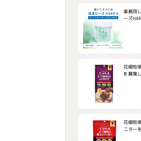
業務用
ーズHARD
花畑牧場
を募集しま
花畑牧場
ニターを募