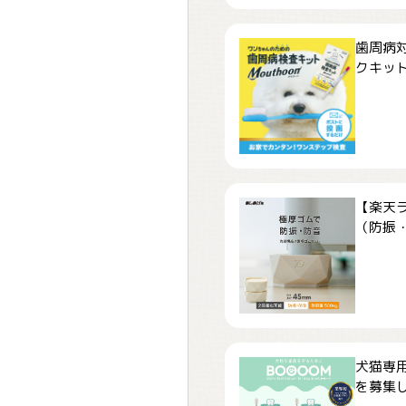
歯周病
クキット「
【楽天
（防振・
犬猫専用
を募集しま