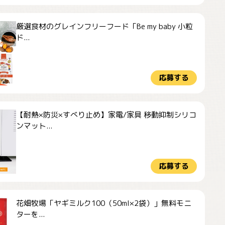
厳選食材のグレインフリーフード「Be my baby 小粒
ド...
応募する
【耐熱×防災×すべり止め】家電/家具 移動抑制シリコ
ンマット...
応募する
花畑牧場「ヤギミルク100（50ml×2袋）」無料モニ
ターを...