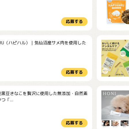
応募する
HARU（ハピハル）｜気仙沼産サメ肉を使用した
.
応募する
産黒豆きなこを贅沢に使用した無添加・自然素
つ「...
応募する