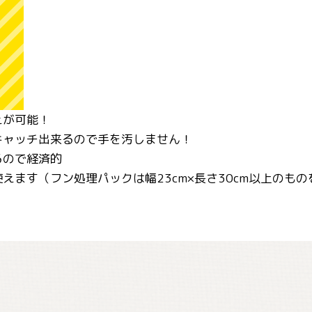
えが可能！
キャッチ出来るので手を汚しません！
るので経済的
えます（フン処理パックは幅23cm×長さ30cm以上のも