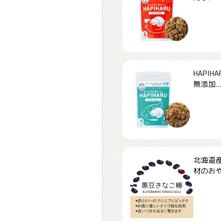
HAPI
無添加..
北海道
材のおや