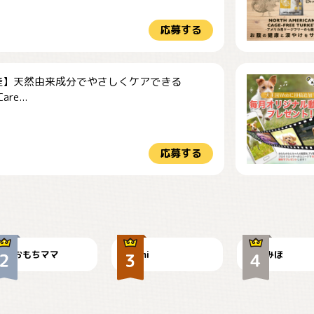
応募する
産】天然由来成分でやさしくケアできる
re...
応募する
今朝のおさんぽ
可愛い？
見てるぞぉ
おもちママ
mi
みほ