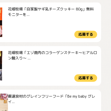
花畑牧場「自家製ヤギ乳チーズクッキー 80g」無料
モニターを...
応募する
花畑牧場「エゾ鹿肉のコラーゲンステーキ～ヒアルロ
ン酸入り～ ...
応募する
厳選食材のグレインフリーフード「Be my baby グレ
イ...