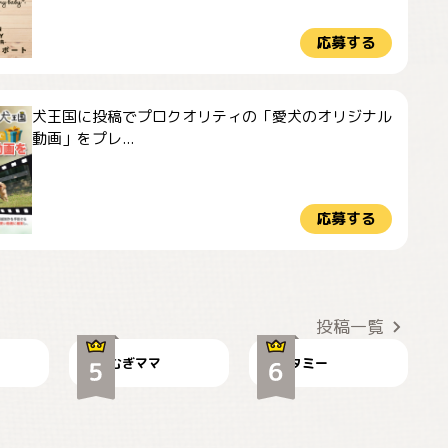
応募する
犬王国に投稿でプロクオリティの「愛犬のオリジナル
動画」をプレ...
応募する
ドーベルマンのお友
🌻とむぎ！
達邸にて
投稿一覧
むぎママ
タミー