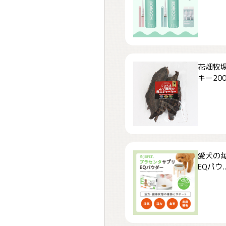
花畑牧場
キー200.
愛犬の毎
EQパウ..