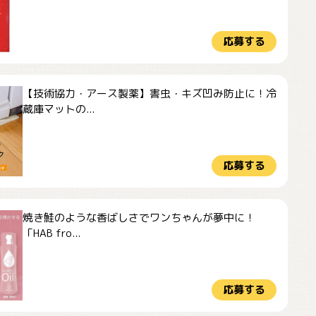
応募する
【技術協力・アース製薬】害虫・キズ凹み防止に！冷
蔵庫マットの...
応募する
焼き鮭のような香ばしさでワンちゃんが夢中に！
「HAB fro...
応募する