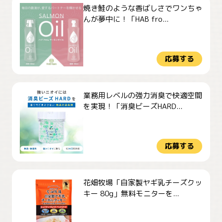
焼き鮭のような香ばしさでワンちゃ
んが夢中に！「HAB fro...
応募する
業務用レベルの強力消臭で快適空間
を実現！「消臭ビーズHARD...
応募する
花畑牧場「自家製ヤギ乳チーズクッ
キー 80g」無料モニターを...