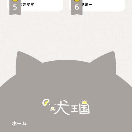
むぎママ
タミー
ホーム