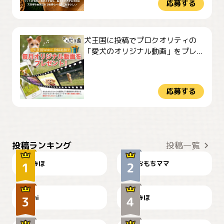
応募する
犬王国に投稿でプロクオリティの
「愛犬のオリジナル動画」をプレ...
応募する
おやつありますか？
今朝のおさんぽ
投稿ランキング
投稿一覧
みほ
おもちママ
可愛い？
見てるぞぉ
ドーベルマンのお友達邸に
mi
みほ
🌻とむぎ！
て