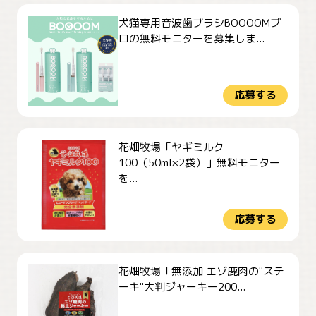
犬猫専用音波歯ブラシBOOOOMプ
ロの無料モニターを募集しま...
応募する
花畑牧場「ヤギミルク
100（50ml×2袋）」無料モニター
を...
応募する
花畑牧場「無添加 エゾ鹿肉の"ステ
ーキ"大判ジャーキー200...