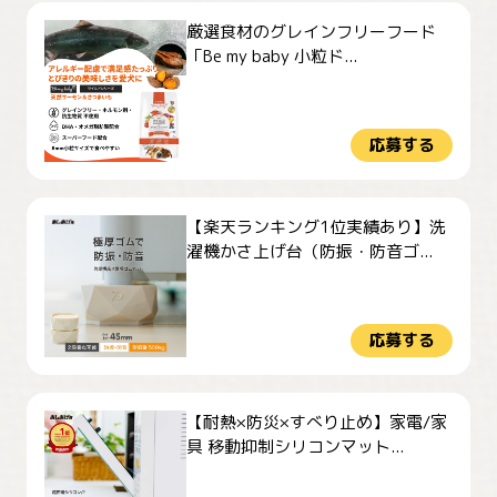
厳選食材のグレインフリーフード
「Be my baby 小粒ド...
応募する
【楽天ランキング1位実績あり】洗
濯機かさ上げ台（防振・防音ゴ...
応募する
【耐熱×防災×すべり止め】家電/家
具 移動抑制シリコンマット...