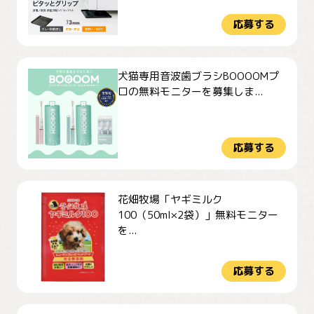
応募する
犬猫専用音波歯ブラシBOOOOMプ
ロの無料モニターを募集しま...
応募する
花畑牧場「ヤギミルク
100（50ml×2袋）」無料モニター
を...
応募する