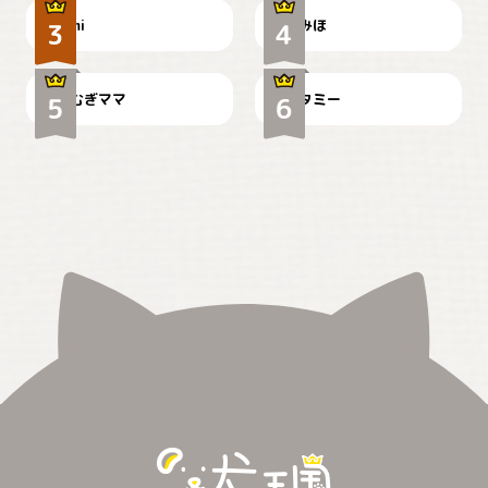
ドーベルマンのお友達邸に
mi
みほ
🌻とむぎ！
て
むぎママ
タミー