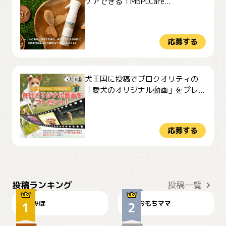
ケアできる「MBPLCare...
応募する
犬王国に投稿でプロクオリティの
「愛犬のオリジナル動画」をプレ...
応募する
おやつありますか？
今朝のおさんぽ
投稿ランキング
投稿一覧
みほ
おもちママ
可愛い？
見てるぞぉ