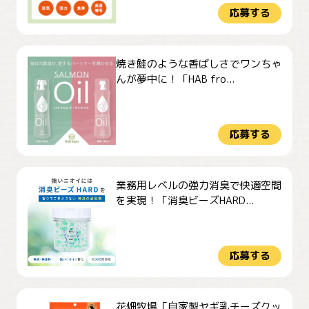
応募する
焼き鮭のような香ばしさでワンちゃ
んが夢中に！「HAB fro...
応募する
業務用レベルの強力消臭で快適空間
を実現！「消臭ビーズHARD...
応募する
花畑牧場「自家製ヤギ乳チーズクッ