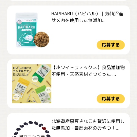
HAPIHARU（ハピハル）｜気仙沼産
サメ肉を使用した無添加...
応募する
【ホワイトフォックス】食品添加物
不使用・天然素材でつくった ...
応募する
北海道産黒豆きなこを贅沢に使用し
た無添加・自然素材のおやつ「...