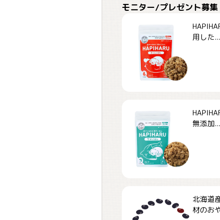
モニター/プレゼント募集
HAPI
用した..
HAPI
無添加..
北海道
材のおや