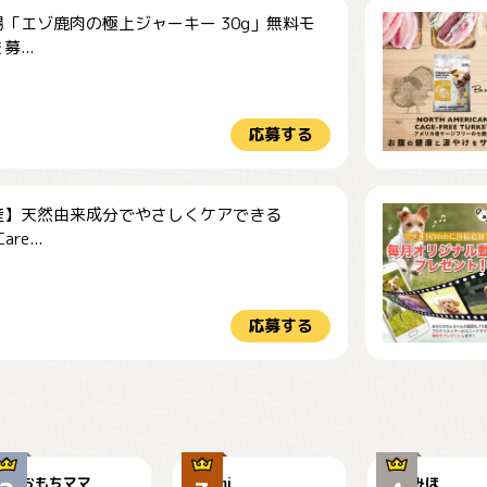
「エゾ鹿肉の極上ジャーキー 30g」無料モ
...
応募する
産】天然由来成分でやさしくケアできる
re...
応募する
今朝のおさんぽ
可愛い？
見てるぞぉ
おもちママ
mi
みほ