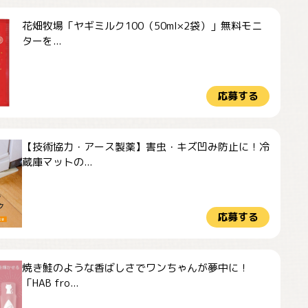
花畑牧場「ヤギミルク100（50ml×2袋）」無料モニ
ターを...
応募する
【技術協力・アース製薬】害虫・キズ凹み防止に！冷
蔵庫マットの...
応募する
焼き鮭のような香ばしさでワンちゃんが夢中に！
「HAB fro...