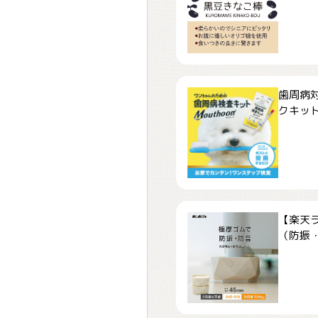
歯周病
クキット「
【楽天
（防振・