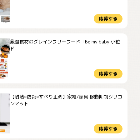
応募する
厳選食材のグレインフリーフード「Be my baby 小粒
ド...
応募する
【耐熱×防災×すべり止め】家電/家具 移動抑制シリコ
ンマット...
応募する