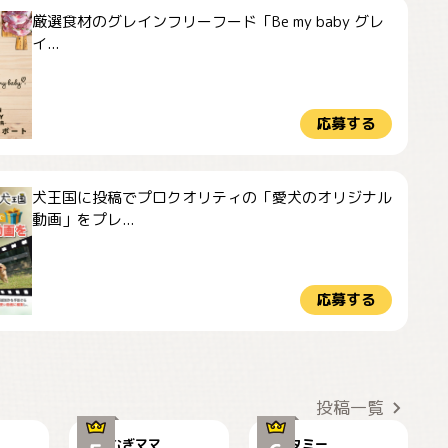
厳選食材のグレインフリーフード「Be my baby グレ
イ...
応募する
犬王国に投稿でプロクオリティの「愛犬のオリジナル
動画」をプレ...
応募する
ドーベルマンのお友
🌻とむぎ！
達邸にて
投稿一覧
むぎママ
タミー