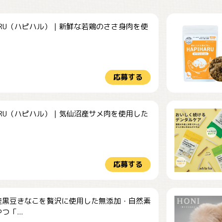
HARU（ハピハル）｜新鮮な若鶏のささ身肉を使
.
応募する
HARU（ハピハル）｜気仙沼産サメ肉を使用した
.
応募する
産黒豆きなこを贅沢に使用した無添加・自然素
つ「...