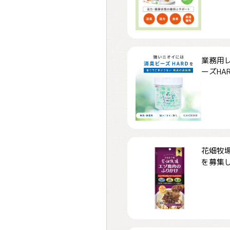
業務用
ーズHARD
花畑牧場
を募集しま