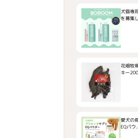
犬猫専用
を募集しま
花畑牧場
キー200.
愛犬の毎
EQパウ..