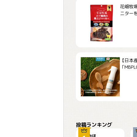
花畑牧場
ニターを募
【日本
「MBPLCa
おやつありますか？
投稿ランキング
みほ