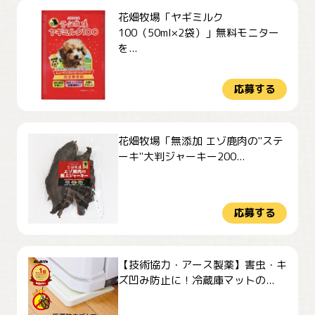
花畑牧場「ヤギミルク
100（50ml×2袋）」無料モニター
を...
応募する
花畑牧場「無添加 エゾ鹿肉の"ステ
ーキ"大判ジャーキー200...
応募する
【技術協力・アース製薬】害虫・キ
ズ凹み防止に！冷蔵庫マットの...