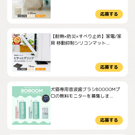
応募する
【耐熱×防災×すべり止め】家電/家
具 移動抑制シリコンマット...
応募する
犬猫専用音波歯ブラシBOOOOMプ
ロの無料モニターを募集しま...
応募する