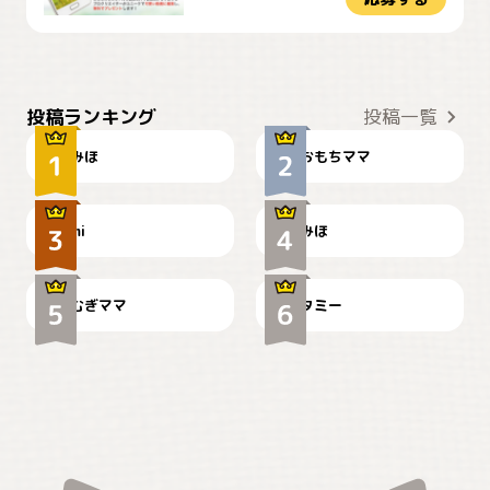
おやつありますか？
今朝のおさんぽ
投稿ランキング
投稿一覧
みほ
おもちママ
可愛い？
見てるぞぉ
ドーベルマンのお友達邸に
mi
みほ
🌻とむぎ！
て
むぎママ
タミー