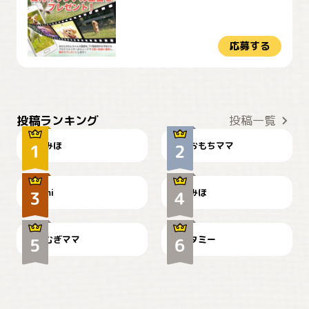
応募する
おやつありますか？
今朝のおさんぽ
投稿ランキング
投稿一覧
みほ
おもちママ
可愛い？
見てるぞぉ
ドーベルマンのお友達邸に
mi
みほ
🌻とむぎ！
て
むぎママ
タミー