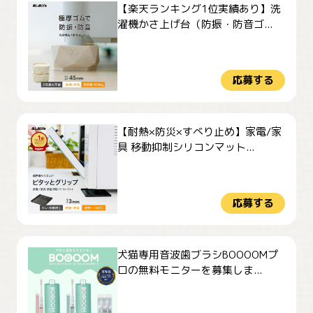
【楽天ランキング1位実績あり】洗
濯機かさ上げ台（防振・防音ゴ...
応募する
【耐熱×防災×すべり止め】家電/家
具 移動抑制シリコンマット...
応募する
犬猫専用音波歯ブラシBOOOOMプ
ロの無料モニターを募集しま...