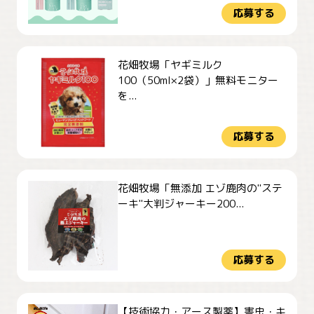
応募する
花畑牧場「ヤギミルク
100（50ml×2袋）」無料モニター
を...
応募する
花畑牧場「無添加 エゾ鹿肉の"ステ
ーキ"大判ジャーキー200...
応募する
【技術協力・アース製薬】害虫・キ