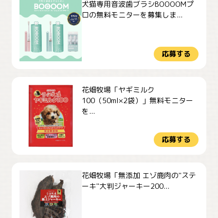
犬猫専用音波歯ブラシBOOOOMプ
ロの無料モニターを募集しま...
応募する
花畑牧場「ヤギミルク
100（50ml×2袋）」無料モニター
を...
応募する
花畑牧場「無添加 エゾ鹿肉の"ステ
ーキ"大判ジャーキー200...