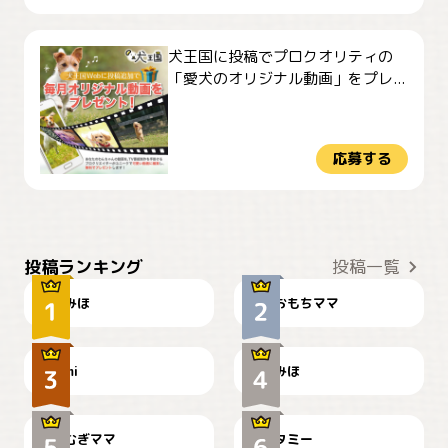
犬王国に投稿でプロクオリティの
「愛犬のオリジナル動画」をプレ...
応募する
おやつありますか？
今朝のおさんぽ
投稿ランキング
投稿一覧
みほ
おもちママ
可愛い？
見てるぞぉ
ドーベルマンのお友達邸に
mi
みほ
🌻とむぎ！
て
むぎママ
タミー