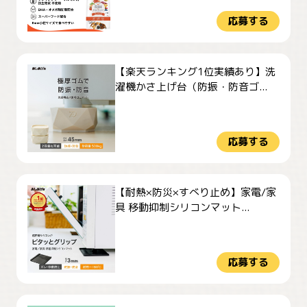
応募する
【楽天ランキング1位実績あり】洗
濯機かさ上げ台（防振・防音ゴ...
応募する
【耐熱×防災×すべり止め】家電/家
具 移動抑制シリコンマット...
応募する