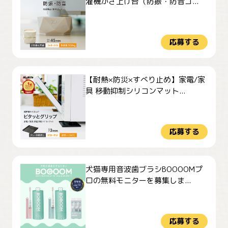
濯機かさ上げ台（防振・防音ゴ...
応募する
【耐熱×防災×すべり止め】家電/家
具 移動抑制シリコンマット...
応募する
犬猫専用音波歯ブラシBOOOOMプ
ロの無料モニターを募集しま...
応募する