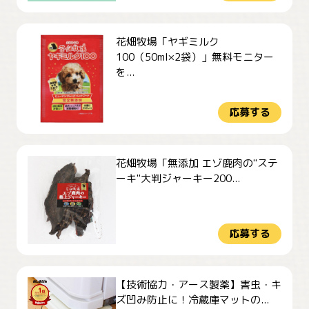
花畑牧場「ヤギミルク
100（50ml×2袋）」無料モニター
を...
応募する
花畑牧場「無添加 エゾ鹿肉の"ステ
ーキ"大判ジャーキー200...
応募する
【技術協力・アース製薬】害虫・キ
ズ凹み防止に！冷蔵庫マットの...