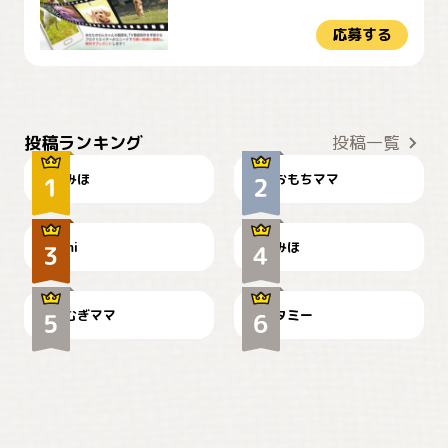
応募する
おやつありますか？
今朝のおさんぽ
投稿ランキング
投稿一覧
みほ
おもちママ
可愛い？
見てるぞぉ
ドーベルマンのお友達邸に
mi
みほ
🌻とむぎ！
て
むぎママ
タミー