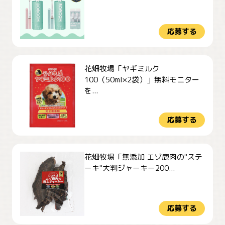
応募する
花畑牧場「ヤギミルク
100（50ml×2袋）」無料モニター
を...
応募する
花畑牧場「無添加 エゾ鹿肉の"ステ
ーキ"大判ジャーキー200...
応募する