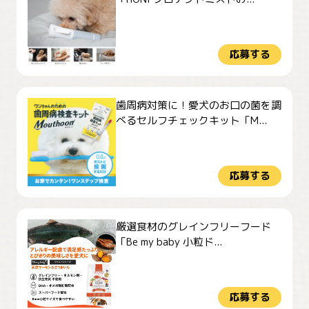
応募する
歯周病対策に！愛犬のお口の菌を調
べるセルフチェックキット「M...
応募する
厳選食材のグレインフリーフード
「Be my baby 小粒ド...
応募する