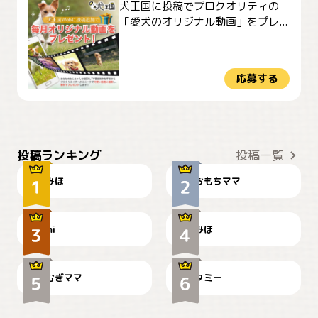
犬王国に投稿でプロクオリティの
「愛犬のオリジナル動画」をプレ...
応募する
おやつありますか？
今朝のおさんぽ
投稿ランキング
投稿一覧
みほ
おもちママ
可愛い？
見てるぞぉ
ドーベルマンのお友達邸に
mi
みほ
🌻とむぎ！
て
むぎママ
タミー