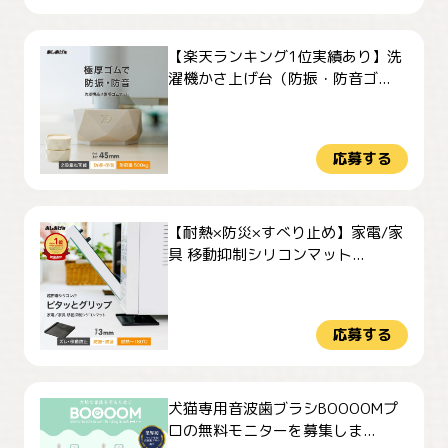
【楽天ランキング1位実績あり】洗
濯機かさ上げ台（防振・防音ゴ...
応募する
【耐熱×防災×すべり止め】家電/家
具 移動抑制シリコンマット...
応募する
犬猫専用音波歯ブラシBOOOOMプ
ロの無料モニターを募集しま...